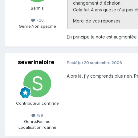
changement d'échelon.
Bannis
Cela fait 4 ans que je n'ai pas 
726
Merci de vos réponses.
Genre:
Non spécifié
En principe ta note est augmentée 
severineloire
Posté(e)
20 septembre 2006
Alors là, j'y comprends plus rien. P
Contributeur confirmé
199
Genre:
Femme
Localisation:
roanne