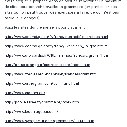
exercices) et je propose dans ce post de répertorier un maximum
de sites pour pouvoir travailler la grammaire (en particulier des
sites où l'on peut trouver des exercices à faire, ce qui n'est pas
facile je le conçois).
Voici les sites dont je me sers pour travailler :
http://www.ccdmd.qc.ca/fr/franc/interactif_exercices.html
http://www.ccdmd.qc.ca/fr/franc/Exercices_Enligne.html#
http://www.u-picardie.fr/CRL/minimes/francais/gram_f.htm
http://perso.orange.fr/pierre.thiolliere/index1.htm
http://www.xtec.es/eoi-hospitalet/frances/gram.htm
http://www.orthogram.com/sommaire.html
http://www.aidenet.eu/
http://pcolleu.free.fr/grammaire/index.html
http://www.leconjugueur.com/
http://www.synapse-fr.com/grammaire/GTM_0.htm