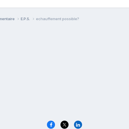
émentaire
E.P.S.
echauffement possible?