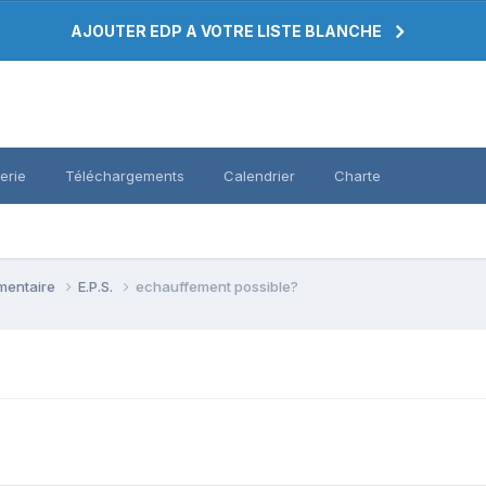
AJOUTER EDP A VOTRE LISTE BLANCHE
erie
Téléchargements
Calendrier
Charte
émentaire
E.P.S.
echauffement possible?