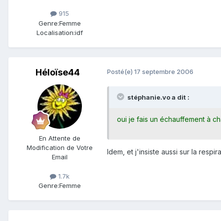
915
Genre:
Femme
Localisation:
idf
Héloïse44
Posté(e)
17 septembre 2006
stéphanie.vo a dit :
oui je fais un échauffement à cha
En Attente de
Modification de Votre
Idem, et j'insiste aussi sur la respir
Email
1.7k
Genre:
Femme