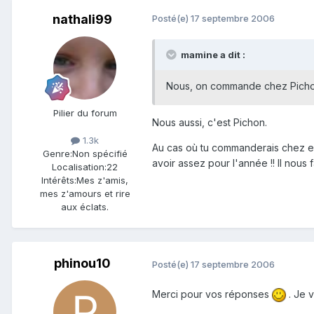
nathali99
Posté(e)
17 septembre 2006
mamine a dit :
Nous, on commande chez Pich
Pilier du forum
Nous aussi, c'est Pichon.
1.3k
Au cas où tu commanderais chez eux
Genre:
Non spécifié
avoir assez pour l'année !! Il nou
Localisation:
22
Intérêts:
Mes z'amis,
mes z'amours et rire
aux éclats.
phinou10
Posté(e)
17 septembre 2006
Merci pour vos réponses
. Je v