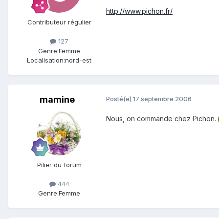
http://www.pichon.fr/
Contributeur régulier
127
Genre:
Femme
Localisation:
nord-est
mamine
Posté(e)
17 septembre 2006
Nous, on commande chez Pichon.
Pilier du forum
444
Genre:
Femme