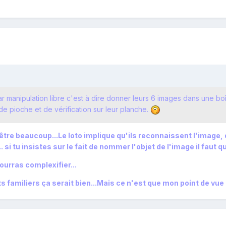
r manipulation libre c'est à dire donner leurs 6 images dans une bo
de pioche et de vérification sur leur planche.
re beaucoup...Le loto implique qu'ils reconnaissent l'image, qu
 si tu insistes sur le fait de nommer l'objet de l'image il faut q
ourras complexifier...
s familiers ça serait bien...Mais ce n'est que mon point de vue