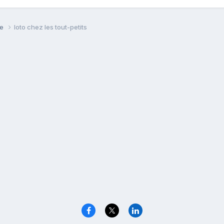
se
loto chez les tout-petits