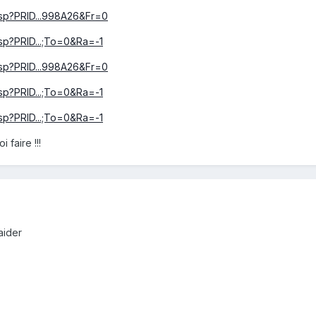
.asp?PRID...998A26&Fr=0
asp?PRID...;To=0&Ra=-1
.asp?PRID...998A26&Fr=0
asp?PRID...;To=0&Ra=-1
asp?PRID...;To=0&Ra=-1
 faire !!!
aider