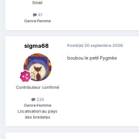
Email
41
Genre:
Femme
sigma68
Posté(e)
20 septembre 2006
boubou le petit Pygmée
Contributeur confirmé
224
Genre:
Homme
Localisation:
au pays
des bredeles