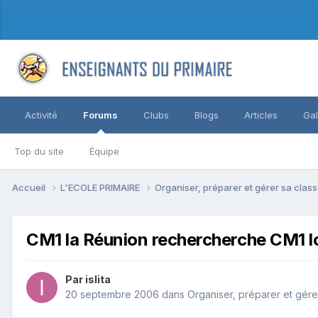
Activité
Forums
Clubs
Blogs
Articles
Gal
Top du site
Équipe
Accueil
L'ECOLE PRIMAIRE
Organiser, préparer et gérer sa clas
CM1 la Réunion rechercherche CM1 l
Par islita
20 septembre 2006
dans
Organiser, préparer et gére