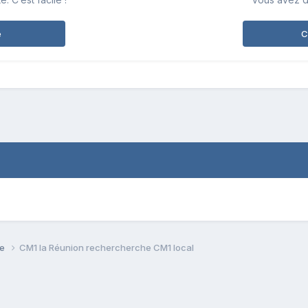
e
C
se
CM1 la Réunion rechercherche CM1 local