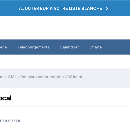
AJOUTER EDP A VOTRE LISTE BLANCHE
erie
Téléchargements
Calendrier
Charte
se
CM1 la Réunion rechercherche CM1 local
ocal
r sa classe