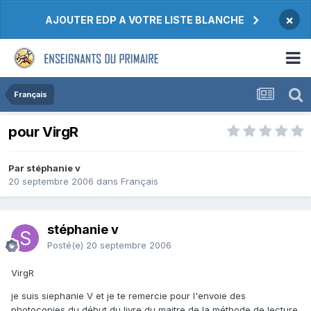
×
AJOUTER EDP A VOTRE LISTE BLANCHE
Français
pour VirgR
Par stéphanie v
20 septembre 2006
dans
Français
stéphanie v
Posté(e)
20 septembre 2006
VirgR
je suis siephanie V et je te remercie pour l'envoie des
photocopies du début du livre du maitre de la méthode de lecture