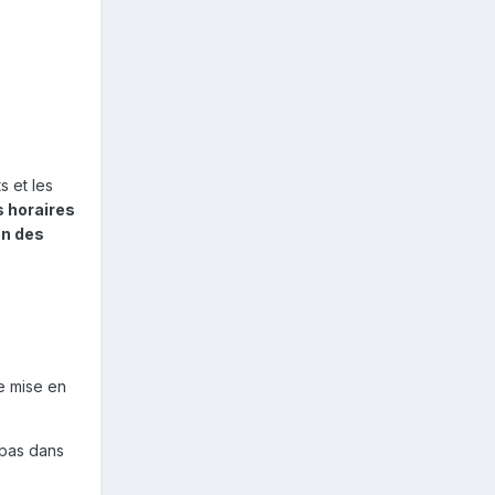
s et les
s horaires
on des
e mise en
 pas dans
.