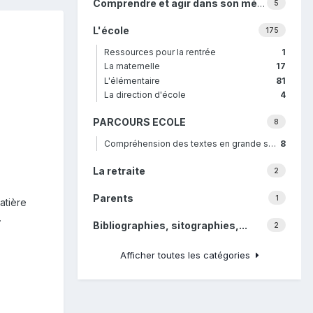
Comprendre et agir dans son métier
5
L'école
175
Ressources pour la rentrée
1
La maternelle
17
L'élémentaire
81
La direction d'école
4
PARCOURS ECOLE
8
Compréhension des textes en grande section
8
La retraite
2
Parents
1
atière
.
Bibliographies, sitographies,...
2
Afficher toutes les catégories