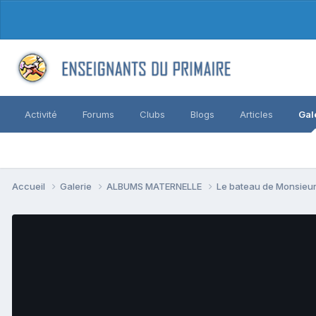
Activité
Forums
Clubs
Blogs
Articles
Gal
Accueil
Galerie
ALBUMS MATERNELLE
Le bateau de Monsieu