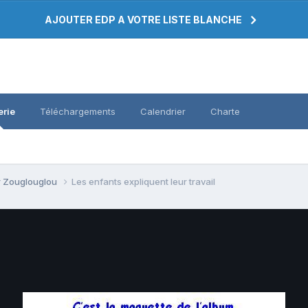
AJOUTER EDP A VOTRE LISTE BLANCHE
erie
Téléchargements
Calendrier
Charte
r Zouglouglou
Les enfants expliquent leur travail