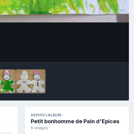
Outils des images
DEPUIS L’ALBUM :
Petit bonhomme de Pain d'Epices
·
6 images