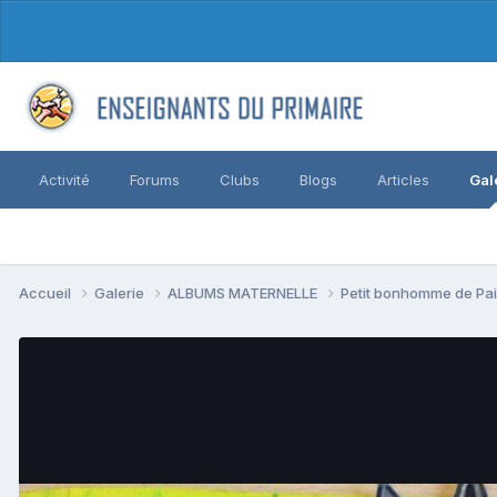
Activité
Forums
Clubs
Blogs
Articles
Gal
Accueil
Galerie
ALBUMS MATERNELLE
Petit bonhomme de Pa