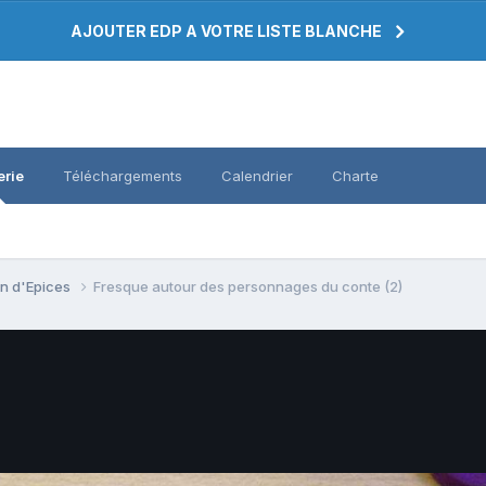
AJOUTER EDP A VOTRE LISTE BLANCHE
erie
Téléchargements
Calendrier
Charte
in d'Epices
Fresque autour des personnages du conte (2)