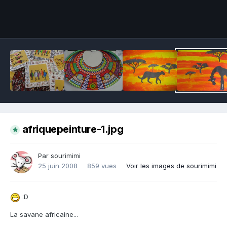
Outils des images
afriquepeinture-1.jpg
Par sourimimi
25 juin 2008
859 vues
Voir les images de sourimimi
:D
La savane africaine...