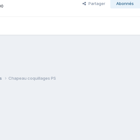
Partager
Abonnés
00
es
Chapeau coquillages PS