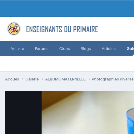
Activité
Forums
Clubs
Blogs
Articles
Gal
Accueil
Galerie
ALBUMS MATERNELLE
Photographies divers