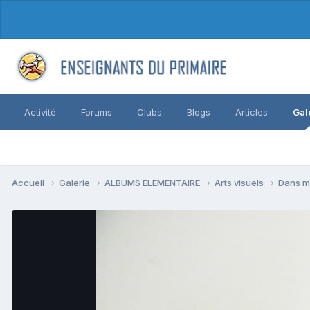
Activité
Forums
Clubs
Blogs
Articles
Gal
Accueil
Galerie
ALBUMS ELEMENTAIRE
Arts visuels
Dans m