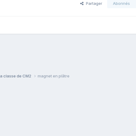
Partager
Abonnés
a classe de CM2
magnet en plâtre