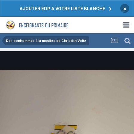
×
AJOUTER EDP A VOTRE LISTE BLANCHE
Des bonhommes à la manière de Christian Voltz