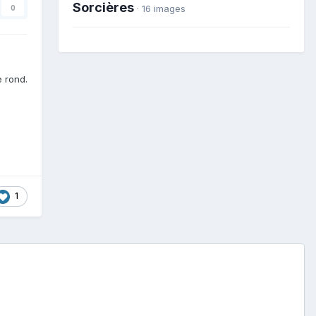
Sorcières
· 16 images
0
e rond.
1