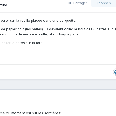
Partager
Abonnés
amino
 rouler sur la feuille placée dans une barquette.
e papier noir (les pattes). Ils devaient coller le bout des 6 pattes sur l
le rond pour le maintenir collé, plier chaque patte.
 coller le corps sur la toile).
ème du moment est sur les sorcières!