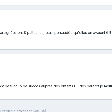
 araignées ont 8 pattes, et j'étais persuadée qu'elles en avaient 6 !!
ui ont beaucoup de succes aupres des enfants ET des parents.je mettra
ur toiles d'araignées (MS-GS)