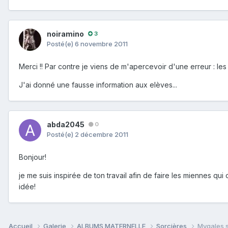
noiramino
3
Posté(e)
6 novembre 2011
Merci !! Par contre je viens de m'apercevoir d'une erreur : les
J'ai donné une fausse information aux elèves...
abda2045
0
Posté(e)
2 décembre 2011
Bonjour!
je me suis inspirée de ton travail afin de faire les miennes q
idée!
Accueil
Galerie
ALBUMS MATERNELLE
Sorcières
Mygales s