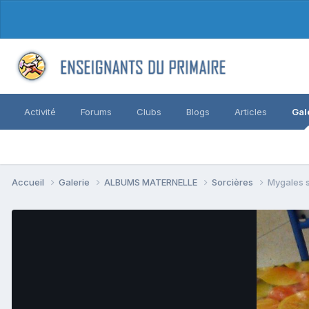
Activité
Forums
Clubs
Blogs
Articles
Gal
Accueil
Galerie
ALBUMS MATERNELLE
Sorcières
Mygales s