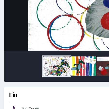
Fin
Par Circée