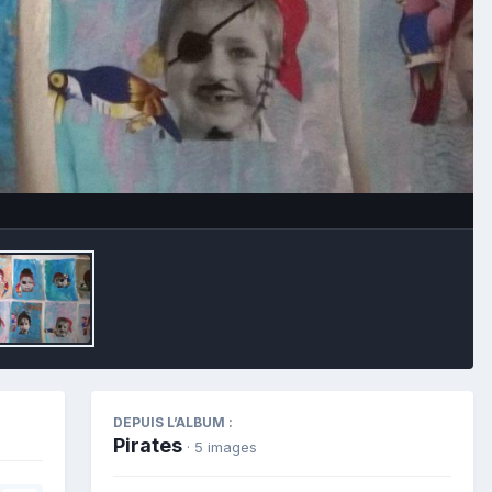
Outils des images
DEPUIS L’ALBUM :
Pirates
· 5 images