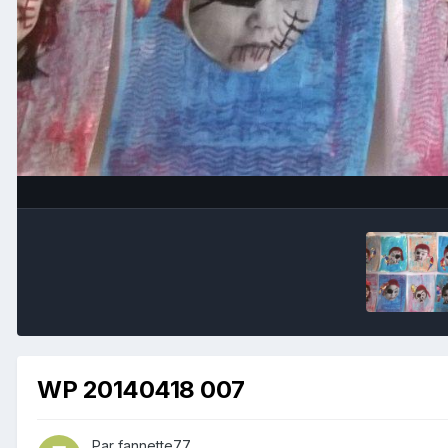
WP 20140418 007
Par fannette77