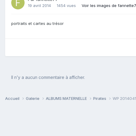
19 avril 2014
1454 vues
Voir les images de fannette
portraits et cartes au trésor
Il n’y a aucun commentaire à afficher.
Accueil
Galerie
ALBUMS MATERNELLE
Pirates
WP 2014041