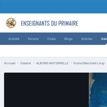
Activité
Forums
Clubs
Blogs
Articles
Gal
Accueil
Galerie
ALBUMS MATERNELLE
Grand Méchant Loup