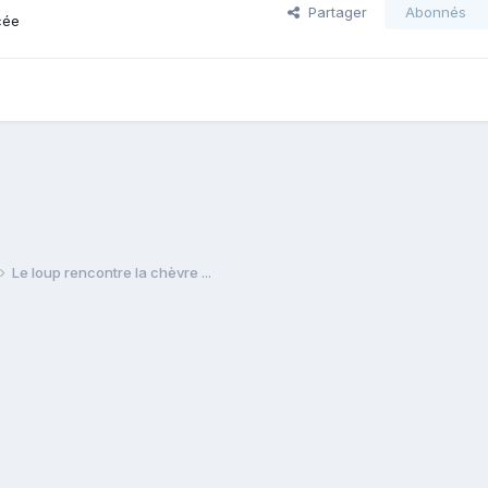
Partager
Abonnés
cée
Le loup rencontre la chèvre ...