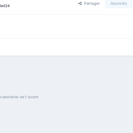
Partager
Abonnés
leil24
alendrier de l'avant