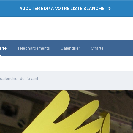
AJOUTER EDP A VOTRE LISTE BLANCHE
erie
Téléchargements
Calendrier
Charte
alendrier de l'avant