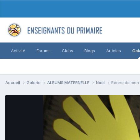
Activité
Forums
Clubs
Blogs
Articles
Gal
Accueil
Galerie
ALBUMS MATERNELLE
Noël
Renne de mon c