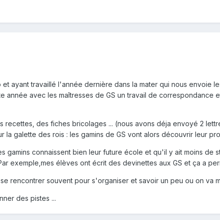
 et ayant travaillé l'année dernière dans la mater qui nous envoie l
tte année avec les maîtresses de GS un travail de correspondance e
recettes, des fiches bricolages ... (nous avons déja envoyé 2 lettre
 la galette des rois : les gamins de GS vont alors découvrir leur pr
 gamins connaissent bien leur future école et qu'il y ait moins de st
.Par exemple,mes élèves ont écrit des devinettes aux GS et ça a permis
t se rencontrer souvent pour s'organiser et savoir un peu ou on va ma
onner des pistes ...