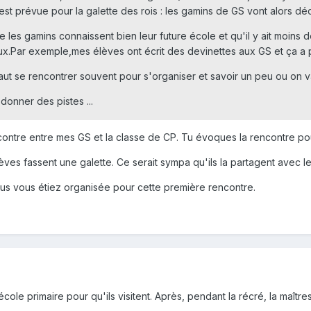
est prévue pour la galette des rois : les gamins de GS vont alors dé
les gamins connaissent bien leur future école et qu'il y ait moins de
eux.Par exemple,mes élèves ont écrit des devinettes aux GS et ça a per
faut se rencontrer souvent pour s'organiser et savoir un peu ou on va
r donner des pistes ...
contre entre mes GS et la classe de CP. Tu évoques la rencontre pour
es fassent une galette. Ce serait sympa qu'ils la partagent avec l
ous vous étiez organisée pour cette première rencontre.
école primaire pour qu'ils visitent. Après, pendant la récré, la maîtr