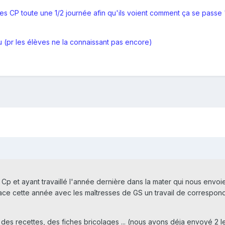
es CP toute une 1/2 journée afin qu'ils voient comment ça se passe "
u (pr les élèves ne la connaissant pas encore)
e Cp et ayant travaillé l'année dernière dans la mater qui nous envo
place cette année avec les maîtresses de GS un travail de correspo
es recettes, des fiches bricolages ... (nous avons déja envoyé 2 let