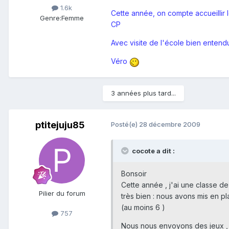
1.6k
Cette année, on compte accueillir l
Genre:
Femme
CP
Avec visite de l'école bien entend
Véro
3 années plus tard...
ptitejuju85
Posté(e)
28 décembre 2009
cocote a dit :
Bonsoir
Cette année , j'ai une classe d
Pilier du forum
très bien : nous avons mis en 
(au moins 6 )
757
Nous nous envoyons des jeux , d