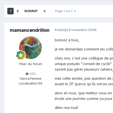
1
2
SUIVANT
Page 1 sur 2
mamancendrillon
Posté(e)
9 novembre 2006
bonsoir à tous,
je me demandais comment les coll
chez moi, c'est une collègue de pr
unique pseudo "conseil de cycle" q
Pilier du forum
savent pas gérer plusieurs cahiers, 
450
mas cette année, pas question de m
Genre:
Femme
Localisation:
56
avant le CP (parce qu'ils ont eu u
alors et vous, que mettez-vous en 
école une journée comme ça pour 
dites-moi tout!