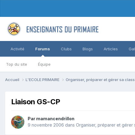
Activité
Forums
Clubs
Blogs
Articles
Gal
Top du site
Équipe
Accueil
L'ECOLE PRIMAIRE
Organiser, préparer et gérer sa clas
Liaison GS-CP
Par mamancendrillon
9 novembre 2006
dans
Organiser, préparer et gérer 