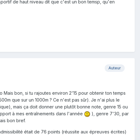
sportif de haut niveau dit que c'est un bon temsp, qu'en
Auteur
! :o Mais bon, si tu rajoutes environ 2'15 pour obtenir ton temps
500m que sur un 1000m ? Ce n'est pas sûr). Je n'ai plus le
brique), mais ça doit donner une plutôt bonne note, genre 15 ou
 rapport à mes entraînements dans l'année
), genre 7'30, par
Mais bon bref.
issibilité était de 76 points (réussite aux épreuves écrites)