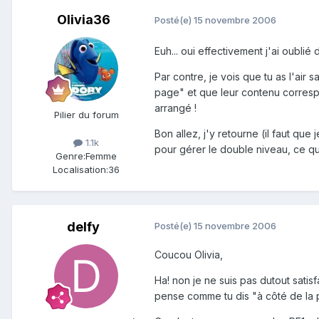
Olivia36
Posté(e)
15 novembre 2006
Euh... oui effectivement j'ai oublié
Par contre, je vois que tu as l'air
page" et que leur contenu corresp
arrangé !
Pilier du forum
Bon allez, j'y retourne (il faut qu
1.1k
pour gérer le double niveau, ce qu
Genre:
Femme
Localisation:
36
delfy
Posté(e)
15 novembre 2006
Coucou Olivia,
Ha! non je ne suis pas dutout satisf
pense comme tu dis "à côté de la 