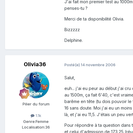
J'ai fait mon premier test au 1000m
penses-tu ?
Merci de ta disponibilité Olivia.
Bizzzzz
Delphine.
Olivia36
Posté(e)
14 novembre 2006
Salut,
euh... j'ai eu peur au début j'ai cru
au 1500m, ça fait 6'40, c'est vrai
barême en tête (tu dois pouvoir le 
Pilier du forum
16 sans doute. Moi j'ai eu un moin
là, et j'ai eu 11,5. J'étais un peu v
1.1k
Genre:
Femme
Pour répondre à ta question dans t
Localisation:
36
et celui d'admission de 173,25 (réu