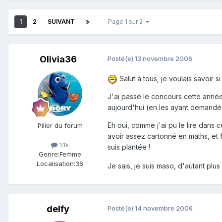
1
2
SUIVANT
Page 1 sur 2
Olivia36
Posté(e)
13 novembre 2006
Salut à tous, je voulais savoir s
J'ai passé le concours cette année
aujourd'hui (en les ayant demandées
Eh oui, comme j'ai pu le lire dans c
Pilier du forum
avoir assez cartonné en maths, et fi
1.1k
suis plantée !
Genre:
Femme
Localisation:
36
Je sais, je suis maso, d'autant plus
delfy
Posté(e)
14 novembre 2006