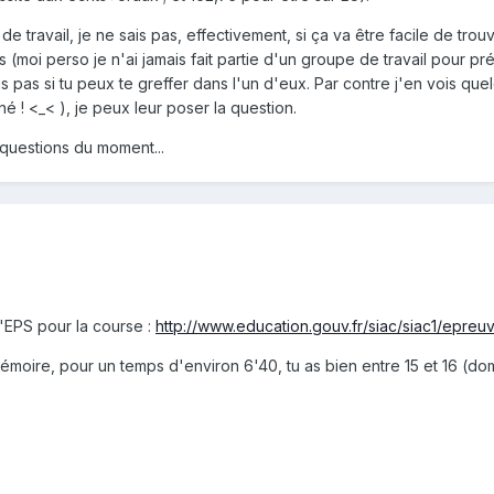
e travail, je ne sais pas, effectivement, si ça va être facile de trou
s (moi perso je n'ai jamais fait partie d'un groupe de travail pour 
sais pas si tu peux te greffer dans l'un d'eux. Par contre j'en vois q
gné ! <_< ), je peux leur poser la question.
questions du moment...
d'EPS pour la course :
http://www.education.gouv.fr/siac/siac1/epreu
émoire, pour un temps d'environ 6'40, tu as bien entre 15 et 16 (d