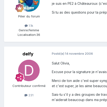
je suis en PE2 à Châteauroux (c'e
Si tu as des questions pour ta pré
Pilier du forum
1.1k
Genre:
Femme
Localisation:
36
delfy
Posté(e)
14 novembre 2006
Salut Olivia,
Excuse pour la signature je n'avai
Merci de ton aide c'est super sympa
et c'est super, je les aime beaucou
Contributeur confirmé
Sais-tu s'il y a des groupes de tra
231
m'aiderait beaucoup dans ma prépa