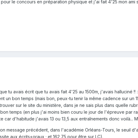
 pour le concours en préparation physique et j'ai fait 4'25 mon ami 
 que tu avais écrit que tu avais fait 4'25 au 1500m, j'avais halluciné !
ment un bon temps (mais bon, peux-tu tenir la même cadence sur un 1
trouver sur le site du ministère, dans je ne sais plus dans quelle ru
s bon temps (en plus j'ai moins bien couru le jour de l'épreuve par
erte car d'habitude j'avais 13 ou 13,5 aux entraînements donc voilà... 
on message précédent, dans l'académie Orléans-Tours, le seuil d'adm
ssite aux écrits+oraux ; et 162,75 pour être sur LC).