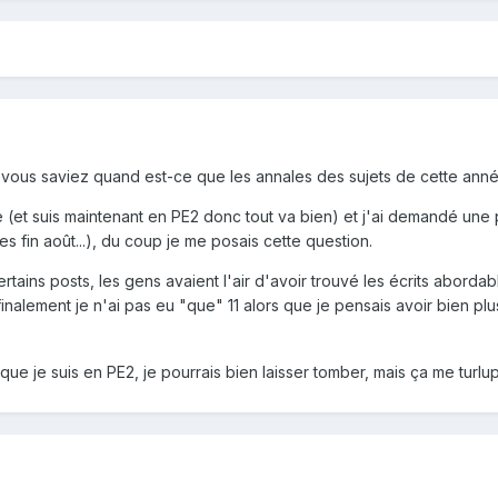
i vous saviez quand est-ce que les annales des sujets de cette année vo
 (et suis maintenant en PE2 donc tout va bien) et j'ai demandé une
 fin août...), du coup je me posais cette question.
ertains posts, les gens avaient l'air d'avoir trouvé les écrits abordabl
nalement je n'ai pas eu "que" 11 alors que je pensais avoir bien plus.
 que je suis en PE2, je pourrais bien laisser tomber, mais ça me turlu