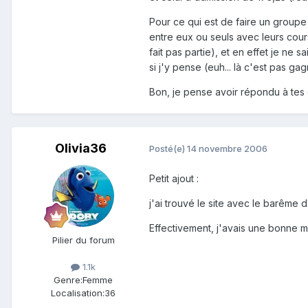
Pour ce qui est de faire un groupe d
entre eux ou seuls avec leurs cour
fait pas partie), et en effet je ne 
si j'y pense (euh... là c'est pas ga
Bon, je pense avoir répondu à tes 
Olivia36
Posté(e)
14 novembre 2006
Petit ajout :
j'ai trouvé le site avec le barême 
Effectivement, j'avais une bonne m
Pilier du forum
1.1k
Genre:
Femme
Localisation:
36