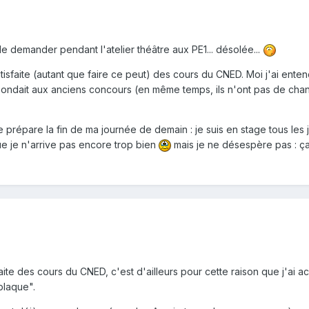
 de demander pendant l'atelier théâtre aux PE1... désolée...
 satisfaite (autant que faire ce peut) des cours du CNED. Moi j'ai ent
ondait aux anciens concours (en même temps, ils n'ont pas de chanc
e je prépare la fin de ma journée de demain : je suis en stage tous le
e je n'arrive pas encore trop bien
mais je ne désespère pas : ça 
aite des cours du CNED, c'est d'ailleurs pour cette raison que j'ai ach
plaque".