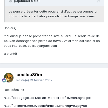
pupuce64 a dit :
Je pense présenter cette oeuvre, si d'autres personnes on
choisit ce livre peut être pourrait-on échanger nos idées.
Bonjour,
moi aussi je pense présenter ce livre à l'oral. Je serais ravie de
pouvoir échanger nos pistes de travail. voici mon adresse si ça
vous interesse. calissaya@aol.com
a bientôt
cecilou80m
Posté(e)
19 février 2007
Des idées ici:
http://pedagogie.ia84.ac-aix-marseille.fr/litt/montagne.pdf
http://ienltnord.free.fr/ecole/articles.php?lng=fr&pg=58