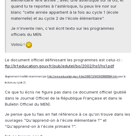
élémentaire 1ère année", avec une astérisque sur la GS, et
quand tu te reportes à l'astérisque, tu peux lire noir sur
blanc "cette année appartient à la fois au cycle 1 (école
maternelle) et au cycle 2 de l'école élémentaire".
Je n'invente rien, c'est écrit texto sur les programmes
officiels du MEN.
Voiloù !
Le document officiel définissant les programmes est celui-ci :
ftp://trf.education.gouv.fr/pub/edutel/bo/2002/hs1/hs1.pdf
(légèrement modifié récemment par
http://www.education.gouv.fr/bo/2006/13/MENE0600958A.htm
pour la
lecture au cycle 2).
Ce que tu écris ne figure pas dans ce document officiel (publié
dans le Journal Officiel de la République Française et dans le
Bulletin Officiel du MEN).
Je pense que tu fais en fait référence à ce qu'on trouve dans les
ouvrages "Qu'apprend-on à l'école élémentaire ?" et
"Qu'apprend-on à l'école primaire ?".