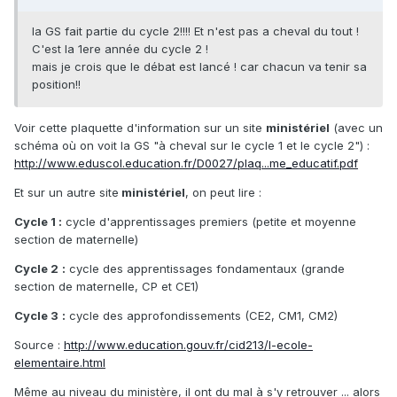
la GS fait partie du cycle 2!!!! Et n'est pas a cheval du tout !
C'est la 1ere année du cycle 2 !
mais je crois que le débat est lancé ! car chacun va tenir sa
position!!
Voir cette plaquette d'information sur un site
ministériel
(avec un
schéma où on voit la GS "à cheval sur le cycle 1 et le cycle 2") :
http://www.eduscol.education.fr/D0027/plaq...me_educatif.pdf
Et sur un autre site
ministériel
, on peut lire :
Cycle 1 :
cycle d'apprentissages premiers (petite et moyenne
section de maternelle)
Cycle 2
:
cycle des apprentissages fondamentaux (grande
section de maternelle, CP et CE1)
Cycle 3
:
cycle des approfondissements (CE2, CM1, CM2)
Source :
http://www.education.gouv.fr/cid213/l-ecole-
elementaire.html
Même au niveau du ministère, il ont du mal à s'y retrouver ... alors