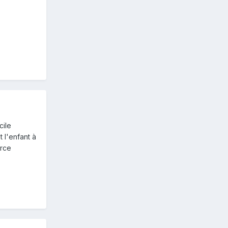
cile
 l'enfant à
erce