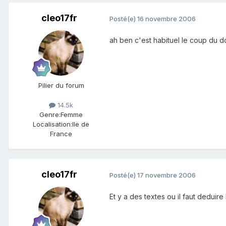
cleo17fr
Posté(e)
16 novembre 2006
ah ben c'est habituel le coup du do
Pilier du forum
14.5k
Genre:
Femme
Localisation:
Ile de
France
cleo17fr
Posté(e)
17 novembre 2006
Et y a des textes ou il faut deduire 