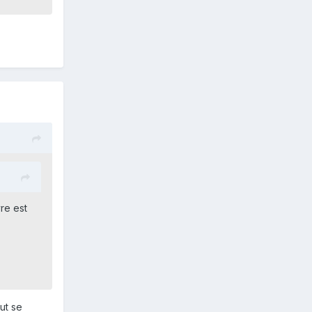
re est
ut se