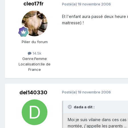
cleo17fr
Posté(e)
19 novembre 2006
Et l'enfant aura passé deux heure m
maitresse) !
Pilier du forum
14.5k
Genre:
Femme
Localisation:
Ile de
France
del140330
Posté(e)
19 novembre 2006
dada a dit :
Moi je suis vilaine dans ces cas
montée, j'appelle les parents ...