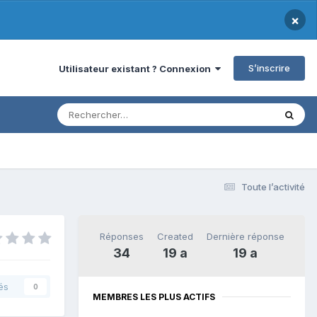
×
S’inscrire
Utilisateur existant ? Connexion
Toute l’activité
Réponses
Created
Dernière réponse
34
19 a
19 a
és
0
MEMBRES LES PLUS ACTIFS