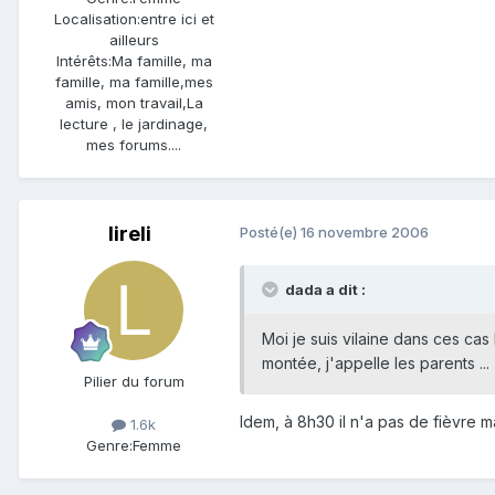
Localisation:
entre ici et
ailleurs
Intérêts:
Ma famille, ma
famille, ma famille,mes
amis, mon travail,La
lecture , le jardinage,
mes forums....
lireli
Posté(e)
16 novembre 2006
dada a dit :
Moi je suis vilaine dans ces cas
montée, j'appelle les parents ...
Pilier du forum
Idem, à 8h30 il n'a pas de fièvre ma
1.6k
Genre:
Femme