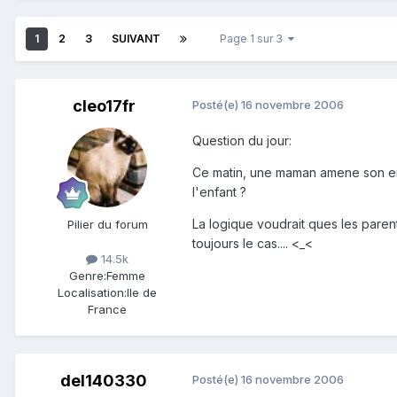
1
2
3
SUIVANT
Page 1 sur 3
cleo17fr
Posté(e)
16 novembre 2006
Question du jour:
Ce matin, une maman amene son enfan
l'enfant ?
La logique voudrait ques les parent
Pilier du forum
toujours le cas.... <_<
14.5k
Genre:
Femme
Localisation:
Ile de
France
del140330
Posté(e)
16 novembre 2006