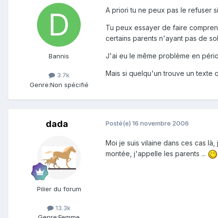
A priori tu ne peux pas le refuser s
Tu peux essayer de faire comprendr
certains parents n'ayant pas de sol
J'ai eu le même problème en périod
Bannis
Mais si quelqu'un trouve un texte q
3.7k
Genre:
Non spécifié
dada
Posté(e)
16 novembre 2006
Moi je suis vilaine dans ces cas là
montée, j'appelle les parents ...
Pilier du forum
13.3k
Genre:
Femme