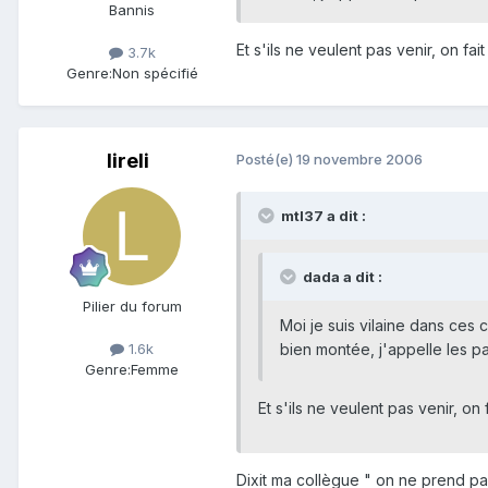
Bannis
Et s'ils ne veulent pas venir, on fai
3.7k
Genre:
Non spécifié
lireli
Posté(e)
19 novembre 2006
mtl37 a dit :
dada a dit :
Pilier du forum
Moi je suis vilaine dans ces 
bien montée, j'appelle les pa
1.6k
Genre:
Femme
Et s'ils ne veulent pas venir, on 
Dixit ma collègue " on ne prend pa