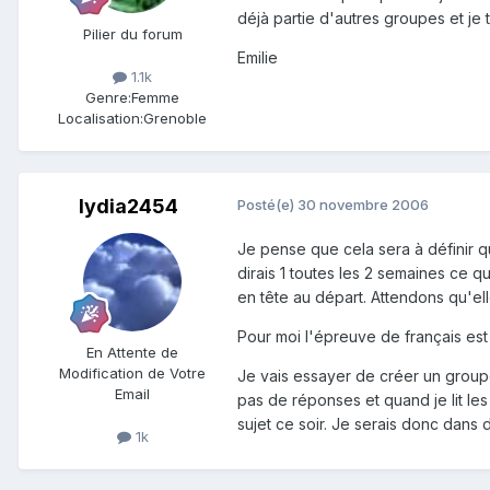
déjà partie d'autres groupes et je 
Pilier du forum
Emilie
1.1k
Genre:
Femme
Localisation:
Grenoble
lydia2454
Posté(e)
30 novembre 2006
Je pense que cela sera à définir q
dirais 1 toutes les 2 semaines ce q
en tête au départ. Attendons qu'el
Pour moi l'épreuve de français est 
En Attente de
Modification de Votre
Je vais essayer de créer un groupe d
Email
pas de réponses et quand je lit les
sujet ce soir. Je serais donc dans
1k