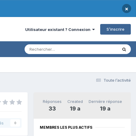
×
S’inscrire
Utilisateur existant ? Connexion
Toute l’activité
Réponses
Created
Dernière réponse
33
19 a
19 a
és
0
MEMBRES LES PLUS ACTIFS