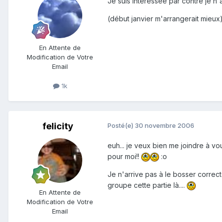
Je suis intéressée par contre je 
(début janvier m'arrangerait mieux)
En Attente de
Modification de Votre
Email
1k
felicity
Posté(e)
30 novembre 2006
euh... je veux bien me joindre à vo
pour moi!!
:o
Je n'arrive pas à le bosser correc
groupe cette partie là....
En Attente de
Modification de Votre
Email