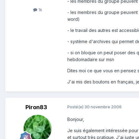
- les membres du groupe peuvent v
1k
- les membres du groupe peuvent don
word)
- le travail des autres est access
- système d'archives qui permet de
- si on bloque on peut poser des q
hebdomadaire sur msn
Dites moi ce que vous en pensez 
J'ai mis des boutons en français, j
Piron83
Posté(e)
30 novembre 2006
Bonjour,
Je suis également intéressée pour 
et surtout très pratique. J'ai juste