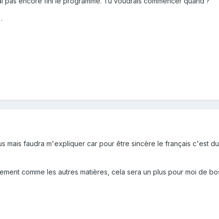
n'ai pas encore fini le programme. Tu voudrais commencer quand ?
.
us mais faudra m'expliquer car pour être sincère le français c'est d
tement comme les autres matières, cela sera un plus pour moi de bo