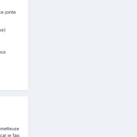
e jointe
se)
ous
rometteuse
car je fais