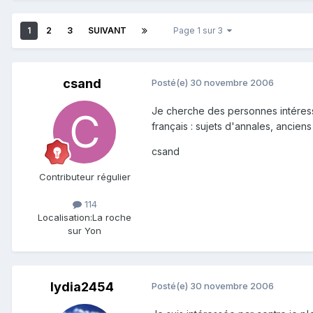
1
2
3
SUIVANT
Page 1 sur 3
csand
Posté(e)
30 novembre 2006
Je cherche des personnes intéress
français : sujets d'annales, anciens 
csand
Contributeur régulier
114
Localisation:
La roche
sur Yon
lydia2454
Posté(e)
30 novembre 2006