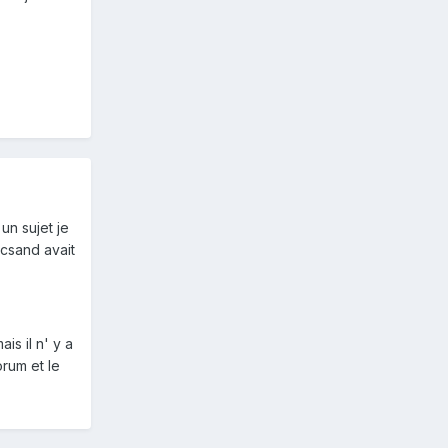
un sujet je
 csand avait
is il n' y a
orum et le