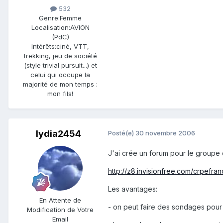
532
Genre:
Femme
Localisation:
AVION
(PdC)
Intérêts:
ciné, VTT,
trekking, jeu de société
(style trivial pursuit...) et
celui qui occupe la
majorité de mon temps :
mon fils!
lydia2454
Posté(e)
30 novembre 2006
J'ai crée un forum pour le groupe d
http://z8.invisionfree.com/crpefra
Les avantages:
En Attente de
- on peut faire des sondages pour c
Modification de Votre
Email