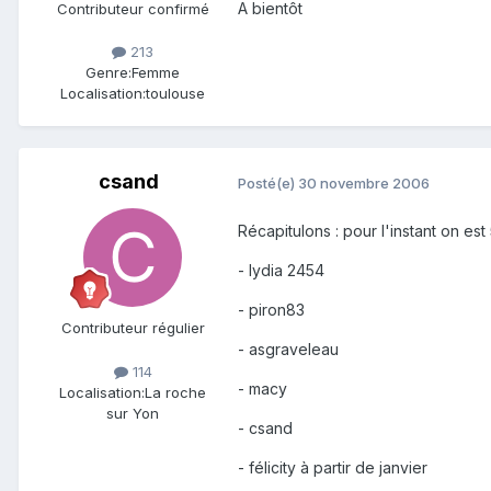
A bientôt
Contributeur confirmé
213
Genre:
Femme
Localisation:
toulouse
csand
Posté(e)
30 novembre 2006
Récapitulons : pour l'instant on es
- lydia 2454
- piron83
Contributeur régulier
- asgraveleau
114
- macy
Localisation:
La roche
sur Yon
- csand
- félicity à partir de janvier