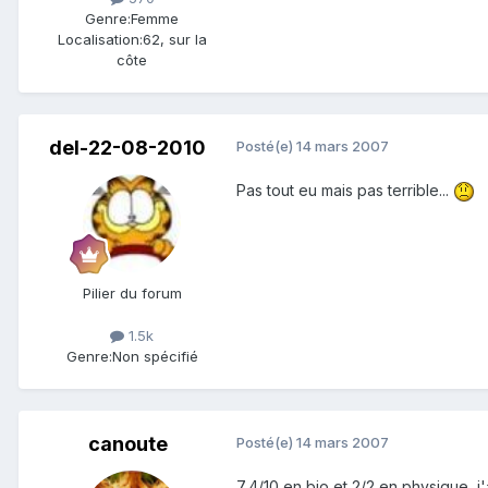
Genre:
Femme
Localisation:
62, sur la
côte
del-22-08-2010
Posté(e)
14 mars 2007
Pas tout eu mais pas terrible...
Pilier du forum
1.5k
Genre:
Non spécifié
canoute
Posté(e)
14 mars 2007
7,4/10 en bio et 2/2 en physique, j