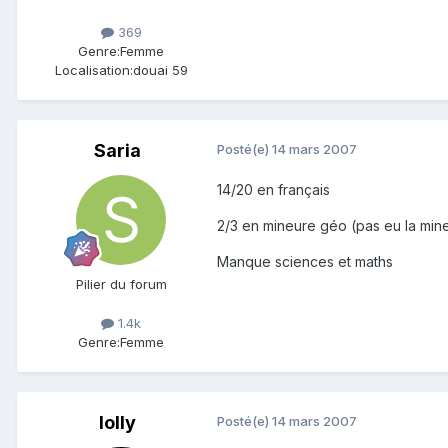
369
Genre:
Femme
Localisation:
douai 59
Saria
Posté(e)
14 mars 2007
14/20 en français
2/3 en mineure géo (pas eu la mine
Manque sciences et maths
Pilier du forum
1.4k
Genre:
Femme
lolly
Posté(e)
14 mars 2007