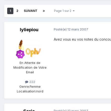
1
2
SUIVANT
Page 1 sur 2
lyliepiou
Posté(e)
12 mars 2007
Avez vous eu vos notes du concou
En Attente de
Modification de Votre
Email
222
Genre:
Femme
Localisation:
nord
Posté(e)
12 mars 2007