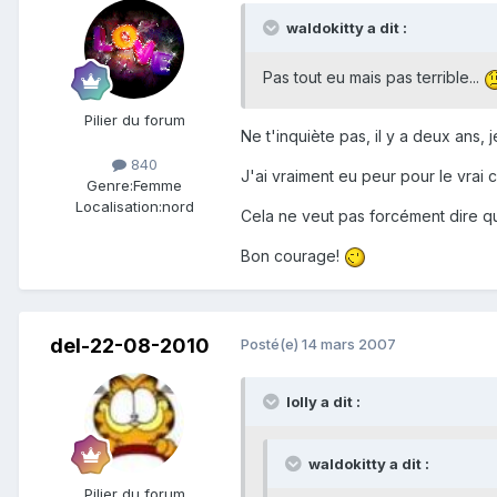
waldokitty a dit :
Pas tout eu mais pas terrible...
Pilier du forum
Ne t'inquiète pas, il y a deux ans
840
J'ai vraiment eu peur pour le vrai 
Genre:
Femme
Localisation:
nord
Cela ne veut pas forcément dire q
Bon courage!
del-22-08-2010
Posté(e)
14 mars 2007
lolly a dit :
waldokitty a dit :
Pilier du forum