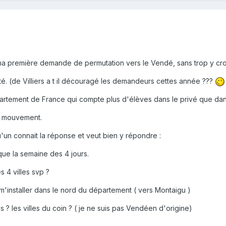
 ma première demande de permutation vers le Vendé, sans trop y cro
é. (de Villiers a t il découragé les demandeurs cettes année ???
partement de France qui compte plus d'élèves dans le privé que dan
on mouvement.
u'un connait la réponse et veut bien y répondre :
que la semaine des 4 jours.
 4 villes svp ?
m'installer dans le nord du département ( vers Montaigu )
s ? les villes du coin ? ( je ne suis pas Vendéen d'origine)