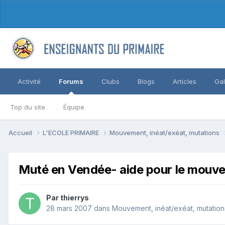
Activité
Forums
Clubs
Blogs
Articles
Gal
Top du site
Équipe
Accueil
L'ECOLE PRIMAIRE
Mouvement, inéat/exéat, mutations
Muté en Vendée- aide pour le mouv
Par thierrys
28 mars 2007
dans
Mouvement, inéat/exéat, mutation