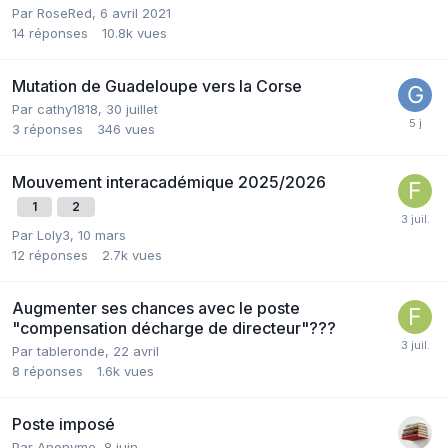
Par RoseRed,
6 avril 2021
14
réponses
10.8k
vues
Mutation de Guadeloupe vers la Corse
Par cathy1818,
30 juillet
3
réponses
346
vues
Mouvement interacadémique 2025/2026
1
2
Par Loly3,
10 mars
12
réponses
2.7k
vues
Augmenter ses chances avec le poste
"compensation décharge de directeur"???
Par tableronde,
22 avril
8
réponses
1.6k
vues
Poste imposé
Par Anonyme,
8 juin