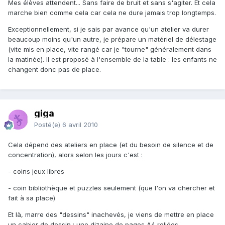
Mes élèves attendent... Sans faire de bruit et sans s'agiter. Et cela
marche bien comme cela car cela ne dure jamais trop longtemps.
Exceptionnellement, si je sais par avance qu'un atelier va durer
beaucoup moins qu'un autre, je prépare un matériel de délestage
(vite mis en place, vite rangé car je "tourne" généralement dans
la matinée). Il est proposé à l'ensemble de la table : les enfants ne
changent donc pas de place.
giga
Posté(e)
6 avril 2010
Cela dépend des ateliers en place (et du besoin de silence et de
concentration), alors selon les jours c'est :
- coins jeux libres
- coin bibliothèque et puzzles seulement (que l'on va chercher et
fait à sa place)
Et là, marre des "dessins" inachevés, je viens de mettre en place
un cahier de dessin : une dizaine de pages A4 reliées.