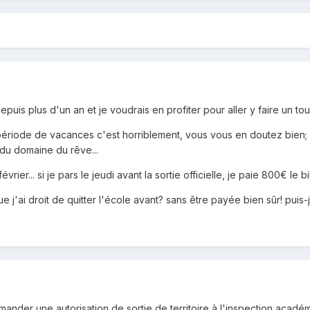
epuis plus d'un an et je voudrais en profiter pour aller y faire un to
en période de vacances c'est horriblement, vous vous en doutez bien; 
e du domaine du rêve...
rier... si je pars le jeudi avant la sortie officielle, je paie 800€ le bi
e j'ai droit de quitter l'école avant? sans être payée bien sûr! puis
demander une autorisation de sortie de territoire à l'inspection acad