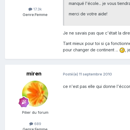
manqué l'école... je vous tiendr
17.3k
merci de votre aide!
Genre:
Femme
Je ne savais pas que c'était la dir
Tant mieux pour toi si ça fonctionn
pour changer de continent ...
, 
miren
Posté(e)
11 septembre 2010
ce n'est pas elle qui donne l'éccor
Pilier du forum
689
Genre:
Femme