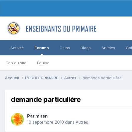
Activité
Forums
Clubs
Blogs
Articles
Gal
Top du site
Équipe
Accueil
L'ECOLE PRIMAIRE
Autres
demande particulière
demande particulière
Par miren
10 septembre 2010
dans
Autres