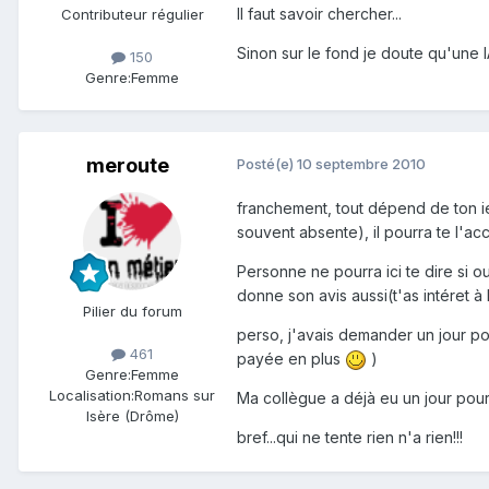
Il faut savoir chercher...
Contributeur régulier
Sinon sur le fond je doute qu'une I
150
Genre:
Femme
meroute
Posté(e)
10 septembre 2010
franchement, tout dépend de ton ien
souvent absente), il pourra te l'a
Personne ne pourra ici te dire si 
donne son avis aussi(t'as intéret à
Pilier du forum
perso, j'avais demander un jour po
461
payée en plus
)
Genre:
Femme
Localisation:
Romans sur
Ma collègue a déjà eu un jour pour 
Isère (Drôme)
bref...qui ne tente rien n'a rien!!!