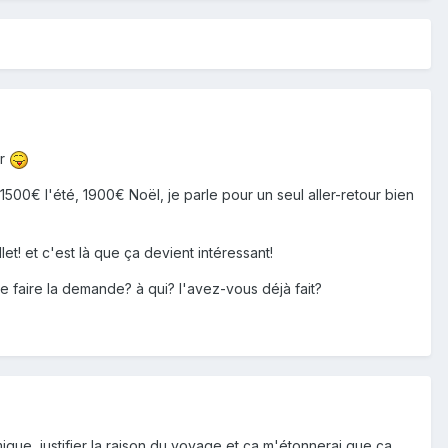
ur
1500€ l'été, 1900€ Noël, je parle pour un seul aller-retour bien
llet! et c'est là que ça devient intéressant!
-je faire la demande? à qui? l'avez-vous déjà fait?
émique, justifier la raison du voyage et ça m'étonnerai que ça