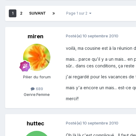
1
2
SUIVANT
Page 1 sur 2
miren
Posté(e)
10 septembre 2010
voilà, ma cousine est à la réunion d
mais... parce qu'il y a un mais... 
sûr... dans ces conditions, ça rest
j'ai regardé pour les vacances de fév
Pilier du forum
mais y'a encore un mais... est-ce qu
689
Genre:
Femme
merci!!
huttec
Posté(e)
10 septembre 2010
Oh là là c'est compliqué... Il faut 