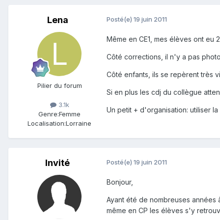
Lena
Posté(e)
19 juin 2011
Même en CE1, mes élèves ont eu 2 
Côté corrections, il n'y a pas photo
Côté enfants, ils se repèrent très 
Pilier du forum
Si en plus les cdj du collègue atte
3.1k
Un petit + d'organisation: utiliser 
Genre:
Femme
Localisation:
Lorraine
Invité
Posté(e)
19 juin 2011
Bonjour,
Ayant été de nombreuses années à te
même en CP les élèves s'y retrouve