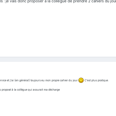
s : je vais donc proposer à la collègue de prendre 2 cahiers du jou
vice et j'ai (en général) toujours eu mon propre cahier du jour
C'est plus pratique.
is proposé à la collègue qui assurait ma décharge