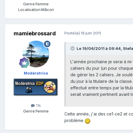
Genre:
Femme
Localisation:
Mâcon
mamiebrossard
Posté(e)
19 juin 2011
Le 19/06/2011 à 09:44, Stefan
L'année prochaine je serai à mi 
cahiers du jour (un pour chaque 
Modératrice
de gérer les 2 cahiers. Je soulè
du jour à la titulaire de la class
effectué entre temps par la titul
serait vraiment pertinent avant 
11k
Genre:
Femme
Cette année, j'ai des ce1-ce2 et co
problème