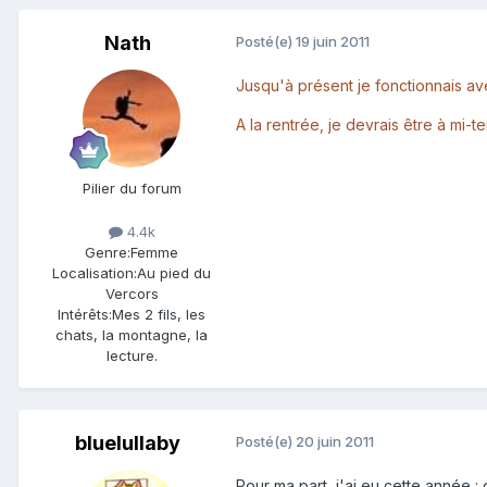
Nath
Posté(e)
19 juin 2011
Jusqu'à présent je fonctionnais avec
A la rentrée, je devrais être à mi-
Pilier du forum
4.4k
Genre:
Femme
Localisation:
Au pied du
Vercors
Intérêts:
Mes 2 fils, les
chats, la montagne, la
lecture.
bluelullaby
Posté(e)
20 juin 2011
Pour ma part, j'ai eu cette année : 