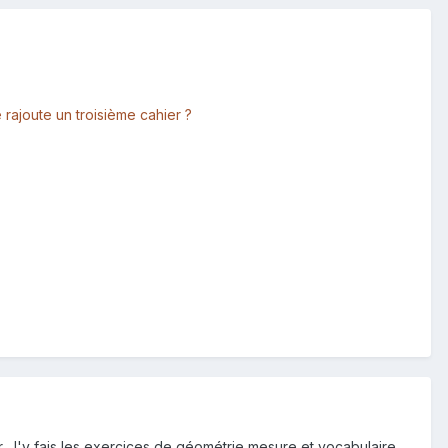
 rajoute un troisième cahier ?
oir. J'y fais les exercices de géométrie mesure et vocabulaire.