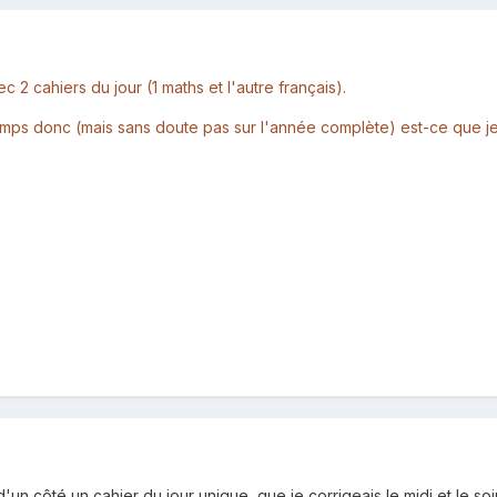
 2 cahiers du jour (1 maths et l'autre français).
temps donc (mais sans doute pas sur l'année complète) est-ce que je
d'un côté un cahier du jour unique, que je corrigeais le midi et le s