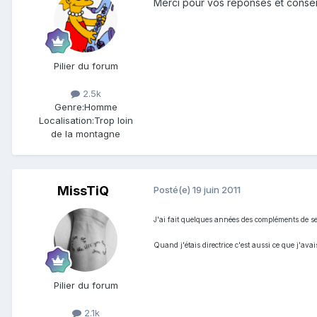
Merci pour vos réponses et conseil
Pilier du forum
2.5k
Genre:
Homme
Localisation:
Trop loin
de la montagne
MissTiQ
Posté(e)
19 juin 2011
J'ai fait quelques années des compléments de ser
Quand j'étais directrice c'est aussi ce que j'ava
Pilier du forum
2.1k