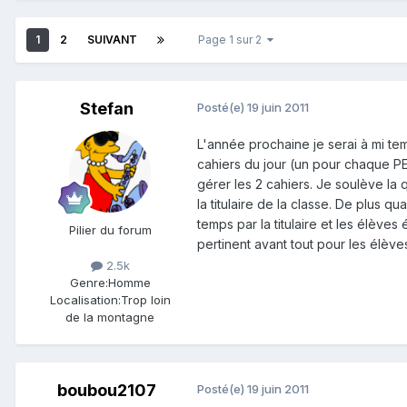
1
2
SUIVANT
Page 1 sur 2
Stefan
Posté(e)
19 juin 2011
L'année prochaine je serai à mi tem
cahiers du jour (un pour chaque PE) 
gérer les 2 cahiers. Je soulève la q
la titulaire de la classe. De plus qu
temps par la titulaire et les élèves
Pilier du forum
pertinent avant tout pour les élève
2.5k
Genre:
Homme
Localisation:
Trop loin
de la montagne
boubou2107
Posté(e)
19 juin 2011