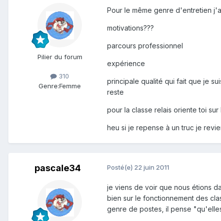
Pour le même genre d'entretien j'a
motivations???
parcours professionnel
Pilier du forum
expérience
310
principale qualité qui fait que je 
Genre:
Femme
reste
pour la classe relais oriente toi su
heu si je repense à un truc je revien
pascale34
Posté(e)
22 juin 2011
je viens de voir que nous étions da
bien sur le fonctionnement des class
genre de postes, il pense "qu'elles