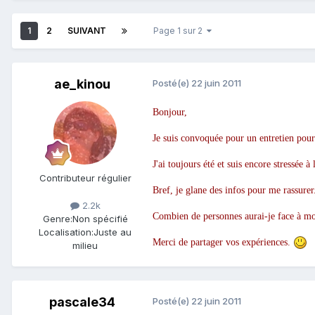
1
2
SUIVANT
Page 1 sur 2
ae_kinou
Posté(e)
22 juin 2011
Bonjour,
Je suis convoquée pour un entretien pour
J'ai toujours été et suis encore stressée à 
Contributeur régulier
Bref, je glane des infos pour me rassurer
2.2k
Combien de personnes aurai-je face à mo
Genre:
Non spécifié
Localisation:
Juste au
Merci de partager vos expériences.
milieu
pascale34
Posté(e)
22 juin 2011