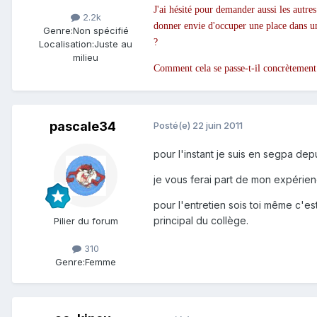
J'ai hésité pour demander aussi les autr
2.2k
donner envie d'occuper une place dans un 
Genre:
Non spécifié
?
Localisation:
Juste au
milieu
Comment cela se passe-t-il concrètement 
pascale34
Posté(e)
22 juin 2011
pour l'instant je suis en segpa depu
je vous ferai part de mon expérience
pour l'entretien sois toi même c'est
principal du collège.
Pilier du forum
310
Genre:
Femme