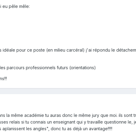
i eu pêle mêle:
suis idéale pour ce poste (en milieu carcéral) j'ai répondu le détach
r les parcours professionnels futurs (orientations)
s!!!
ns la même académie tu auras donc le même jury que moi. ils sont trè
es relais si tu connais un enseignant qui y travaille questionne le, j
 aplanissent les angles", donc tu as déjà un avantage!!!!!