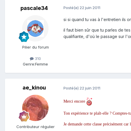
pascale34
Posté(e)
22 juin 2011
si si quand tu vas à l'entretien ils o
il faut bien sûr que tu parles de t
qualifiante, d'où le passage sur l'or
Pilier du forum
310
Genre:
Femme
ae_kinou
Posté(e)
22 juin 2011
Merci encore
Ton expérience te plaît-elle ? Comptes-tu
Je demande cette classe précisément car l
Contributeur régulier