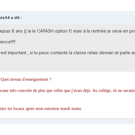
e34 a dit :
epuis 8 ans (j'ai le CAPASH option f) mais à la rentrée je serai en pri
nce!!!!!
est important , si tu peux contacte la classe relais demain et parle a
? Quel niveau d'enseignement ?
ucune info concrète de plus que celles que j'avais déjà. Au collège, ils ne savaie
visiter les locaux après mon entretien mardi matin.