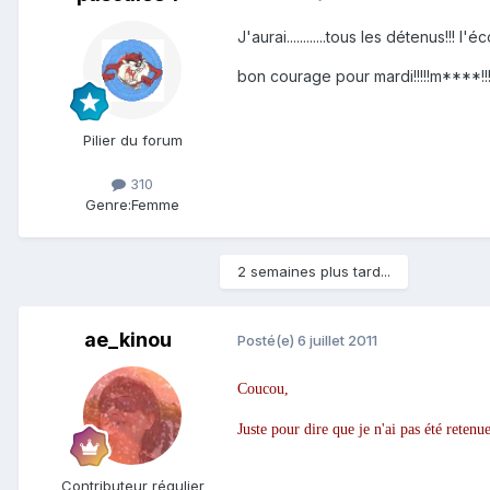
J'aurai............tous les détenus!!! l
bon courage pour mardi!!!!!m****!!!
Pilier du forum
310
Genre:
Femme
2 semaines plus tard...
ae_kinou
Posté(e)
6 juillet 2011
Coucou,
Juste pour dire que je n'ai pas été retenue
Contributeur régulier