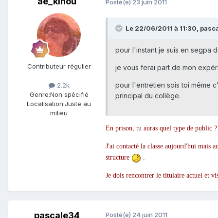
ae_kinou
Posté(e)
23 juin 2011
Le 22/06/2011 à 11:30, pascal
pour l'instant je suis en segpa d
Contributeur régulier
je vous ferai part de mon expérie
pour l'entretien sois toi même c'
2.2k
Genre:
Non spécifié
principal du collège.
Localisation:
Juste au
milieu
En prison, tu auras quel type de public 
J'ai contacté la classe aujourd'hui mais a
structure
.
Je dois rencontrer le titulaire actuel et 
pascale34
Posté(e)
24 juin 2011