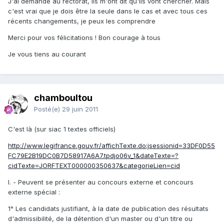
J'ai demandé au rectorat, ils m'ont dit qu'ils vont chercher. Mais
c'est vrai que je dois être la seule dans le cas et avec tous ces
récents changements, je peux les comprendre
Merci pour vos félicitations ! Bon courage à tous
Je vous tiens au courant
chamboultou
Posté(e)
29 juin 2011
C'est là (sur siac 1 textes officiels)
http://www.legifrance.gouv.fr/affichTexte.do;jsessionid=33DF0D55
FC79E2B19DC0B7D58917A6A7.tpdjo06v_1&dateTexte=?
cidTexte=JORFTEXT000000350637&categorieLien=cid
I. - Peuvent se présenter au concours externe et concours
externe spécial :
1° Les candidats justifiant, à la date de publication des résultats
d'admissibilité, de la détention d'un master ou d'un titre ou