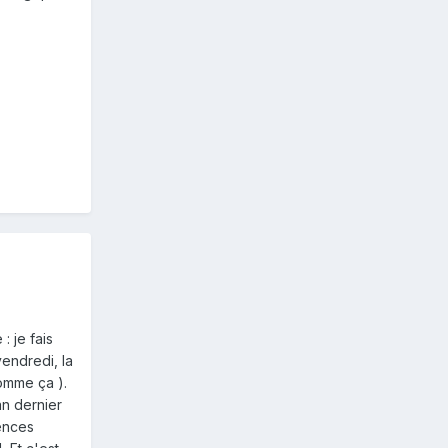
 je fais
vendredi, la
comme ça ).
an dernier
tences