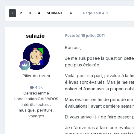
1
2
3
4
SUIVANT
Page 1 sur 4
salazie
Posté(e)
19 juillet 2011
Bonjour,
Je me suis posée la question cette
peu plus éclairée.
Voilà, pour ma part, j'évalue à la 
Pilier du forum
élèves sont évalués. Mais je me re
4.5k
notion et à mon avis la plupart oubl
Genre:
Femme
Localisation:
CALVADOS
Mais évaluer en fin de période me
Intérêts:
lecture,
évaluations l'avant dernière semai
musique, peinture,
voyages
Et vous arrive -t-il de faire passe
Je n'arrive pas à faire une évaluat