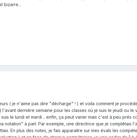
t bizarre...
rs ( je n'aime pas dire "décharge" ! ) et voila comment je procède :
 l'avant dernière semaine pour les classes où je suis le jeudi ou le 
suis le lundi et mardi .. enfin, ça peut varier mais c'est à peu prés 
"ma notation" à part. Par exemple, une directrice que je complétais l'
ttais. En plus des notes, je fais apparaitre sur mes évals les compé