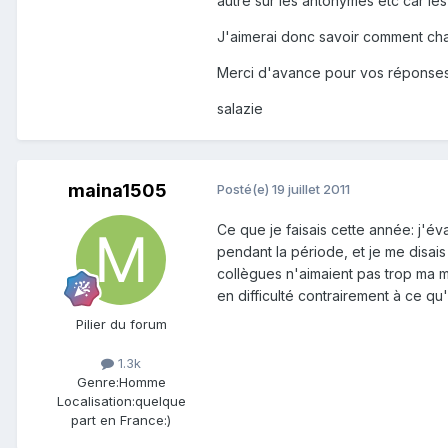
autre sur les antonymes etc car le
J'aimerai donc savoir comment cha
Merci d'avance pour vos réponses
salazie
maina1505
Posté(e)
19 juillet 2011
Ce que je faisais cette année: j'éva
pendant la période, et je me disais 
collègues n'aimaient pas trop ma m
en difficulté contrairement à ce qu'
Pilier du forum
1.3k
Genre:
Homme
Localisation:
quelque
part en France:)