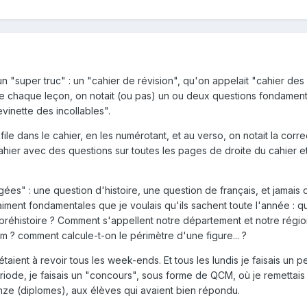
n "super truc" : un "cahier de révision", qu'on appelait "cahier des
n de chaque leçon, on notait (ou pas) un ou deux questions fondament
vinette des incollables".
file dans le cahier, en les numérotant, et au verso, on notait la correc
ahier avec des questions sur toutes les pages de droite du cahier et
ées" : une question d'histoire, une question de français, et jamais 
aiment fondamentales que je voulais qu'ils sachent toute l'année : q
réhistoire ? Comment s'appellent notre département et notre régi
m ? comment calcule-t-on le périmètre d'une figure... ?
taient à revoir tous les week-ends. Et tous les lundis je faisais un pe
ériode, je faisais un "concours", sous forme de QCM, où je remettais
nze (diplomes), aux élèves qui avaient bien répondu.