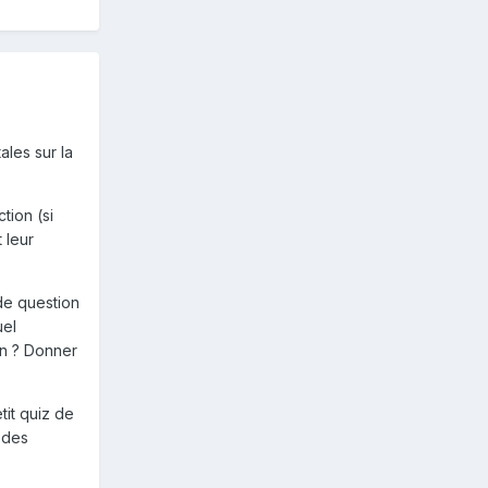
ales sur la
tion (si
 leur
de question
uel
on ? Donner
tit quiz de
 des