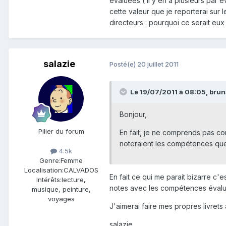
évaluées ( il y en a plusieurs par 
cette valeur que je reporterai sur 
directeurs : pourquoi ce serait eux
salazie
Posté(e)
20 juillet 2011
Le 19/07/2011 à 08:05, bruna
Bonjour,
Pilier du forum
En fait, je ne comprends pas co
noteraient les compétences que 
4.5k
Genre:
Femme
Localisation:
CALVADOS
En fait ce qui me parait bizarre c'e
Intérêts:
lecture,
notes avec les compétences évaluée
musique, peinture,
voyages
J'aimerai faire mes propres livret
salazie