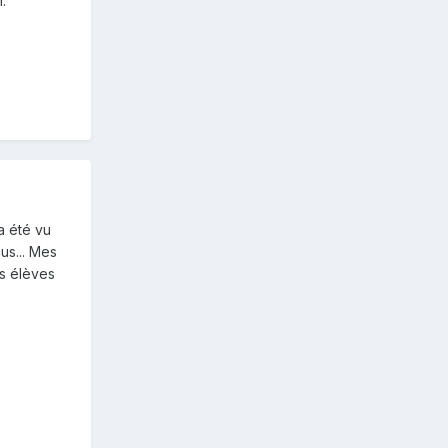
.
a été vu
us... Mes
es élèves