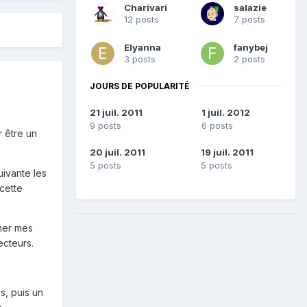
Charivari
salazie
12 posts
7 posts
Elyanna
fanybej
3 posts
2 posts
JOURS DE POPULARITÉ
21 juil. 2011
1 juil. 2012
9 posts
6 posts
r être un
20 juil. 2011
19 juil. 2011
5 posts
5 posts
uivante les
cette
mer mes
ecteurs.
s, puis un