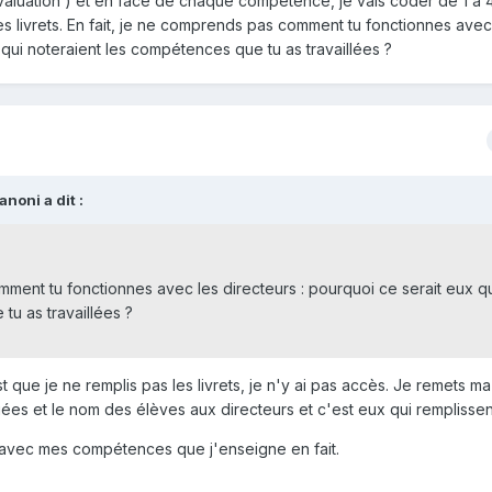
évaluation ) et en face de chaque compétence, je vais coder de 1 à 4
les livrets. En fait, je ne comprends pas comment tu fonctionnes avec
 qui noteraient les compétences que tu as travaillées ?
noni a dit :
mment tu fonctionnes avec les directeurs : pourquoi ce serait eux q
tu as travaillées ?
st que je ne remplis pas les livrets, je n'y ai pas accès. Je remets ma
s et le nom des élèves aux directeurs et c'est eux qui remplissent 
s avec mes compétences que j'enseigne en fait.