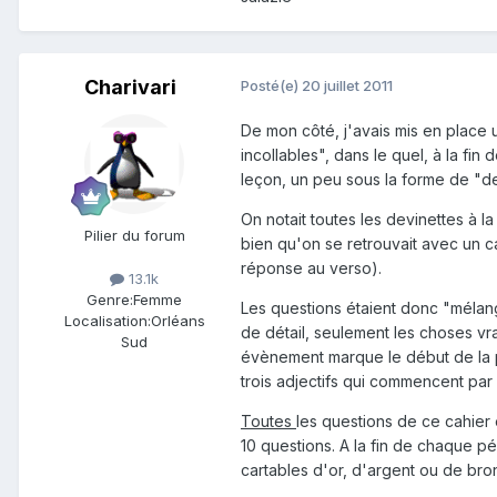
Charivari
Posté(e)
20 juillet 2011
De mon côté, j'avais mis en place u
incollables", dans le quel, à la fi
leçon, un peu sous la forme de "de
On notait toutes les devinettes à la 
Pilier du forum
bien qu'on se retrouvait avec un c
réponse au verso).
13.1k
Genre:
Femme
Les questions étaient donc "mélang
Localisation:
Orléans
de détail, seulement les choses vr
Sud
évènement marque le début de la p
trois adjectifs qui commencent par 
Toutes
les questions de ce cahier é
10 questions. A la fin de chaque p
cartables d'or, d'argent ou de bro