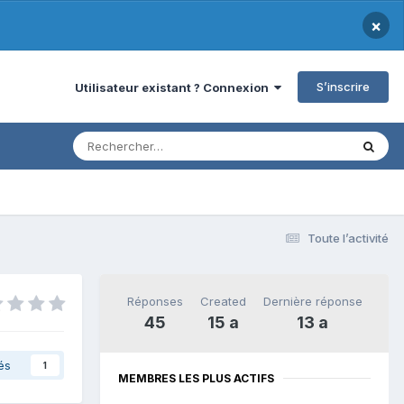
×
S’inscrire
Utilisateur existant ? Connexion
Toute l’activité
Réponses
Created
Dernière réponse
45
15 a
13 a
és
1
MEMBRES LES PLUS ACTIFS