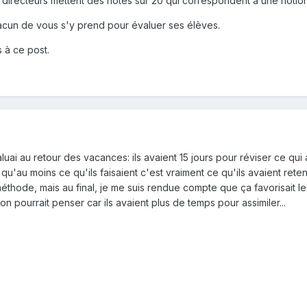
s directeurs mettent des notes sur 20 qui correspondent à une notion
cun de vous s'y prend pour évaluer ses élèves.
 à ce post.
luai au retour des vacances: ils avaient 15 jours pour réviser ce qui 
qu'au moins ce qu'ils faisaient c'est vraiment ce qu'ils avaient reten
éthode, mais au final, je me suis rendue compte que ça favorisait l
on pourrait penser car ils avaient plus de temps pour assimiler...