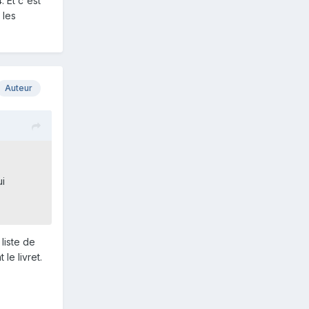
. Et c'est
 les
Auteur
ui
 liste de
le livret.