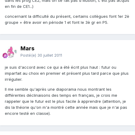
dans les prog CE2, mais on se fait pas d'illusion, c'est pas acquis
en fin de CE1...)
concernant la difficulté du présent, certains collègues font 1er 2è
groupe + être avoir en période 1 et font le 3è gr en P5.
Mars
Posté(e)
30 juillet 2011
je suis d'accord avec ce qui a été écrit plus haut : futur ou
imparfait au choix en premier et présent plus tard parce que plus
irrégulier.
Il me semble qu'après une diaporama nous montrant les
différentes déclinaisons des temps en français, je crois me
rappeler que le futur est le plus facile à apprendre (attention, je
dis la théorie qu'on m'a montré cette année mais que je n'ai pas
encore testé en classe).