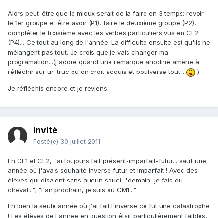
Alors peut-être que le mieux serait de la faire en 3 temps: revoir
le 1er groupe et être avoir (P1), faire le deuxième groupe (P2),
compléter le troisième avec les verbes particuliers vus en CE2
(P4)... Ce tout au long de l'année. La difficulté ensuite est qu'ils ne
mélangent pas tout. Je crois que je vais changer ma
programation...(j'adore quand une remarque anodine amène à
réfléchir sur un truc qu'on croit acquis et boulverse tout...
)
Je réfléchis encore et je reviens..
Invité
Posté(e)
30 juillet 2011
En CE1 et CE2, j'ai toujours fait présent-imparfait-futur... sauf une
année où j'avais souhaité inversé futur et imparfait ! Avec des
élèves qui disaient sans aucun souci, "demain, je fais du
cheval..."; "l'an prochain, je suis au CM1..."
Eh bien la seule année où j'ai fait l'inverse ce fut une catastrophe
! Les élèves de l'année en question était particulièrement faibles,