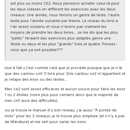
est plus ou moins CE2. Nous pensions acheter celui-là pour
les deux classes en différent les exercices avec les deux
niveaux. Une année, nous ferions un genre de texte, l'autre
texte pour l'année suivante par thème. Le niveau du livre a
l'air assez soutenu et nous n'avons pas vraiment les
moyens de prendre les deux livres... Je me dis que les plus
"petits" feraient des exercices plus adaptés genre une
étoile ou deux et les plus "grands" trois et quatre. Pensez-
vous que ça soit possible???
tout à fait c('est comme cela que je procède puisque que je n'ai
que des carinou cm1 (1 livre pour 2);le caribou ce2 m'appartient et
je retape des exos ou des textes...
Mes ce2 sont assez efficaces et aucun soucis pour faire les exos
1 ou 2 étoiles (voire plus pour certains alors que le majorité de
mes cm1 aura des difficultés).
oui je trouve le manuel d'u bon niveau; j'ai aussi "À portée de
mots" pour les 2 niveaux; je le trouve plus simpliste (et il n'y a pas
de littérature) et me sert pour varier les exos.