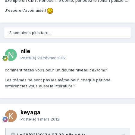
exemple en CM1 : Période 1 le conte, période2 le roman policier,...
J'espère t'avoir aidé !
2 semaines plus tard...
nile
Posté(e)
29 février 2012
comment faites vous pour un double niveau ce2/cm1?
Les thèmes ne sont pas les même pour chaque période.
différenciez vous aussi la littérature.?
keyaga
Posté(e)
1 mars 2012
Le 29/02/2012 à 07:23, nile a dit :