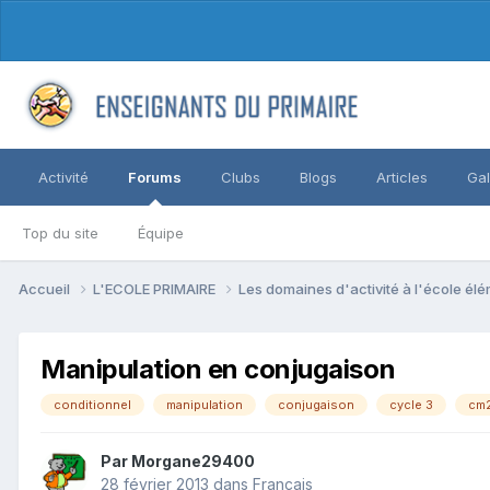
Activité
Forums
Clubs
Blogs
Articles
Gal
Top du site
Équipe
Accueil
L'ECOLE PRIMAIRE
Les domaines d'activité à l'école él
Manipulation en conjugaison
conditionnel
manipulation
conjugaison
cycle 3
cm
Par Morgane29400
28 février 2013
dans
Français