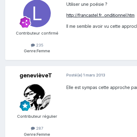
Utiliser une poésie ?
http://francastel.fr...onditionnel.htm
Il me semble avoir vu cette approch
Contributeur confirmé
235
Genre:
Femme
genevièveT
Posté(e)
1 mars 2013
Elle est sympas cette approche par
Contributeur régulier
287
Genre:
Femme