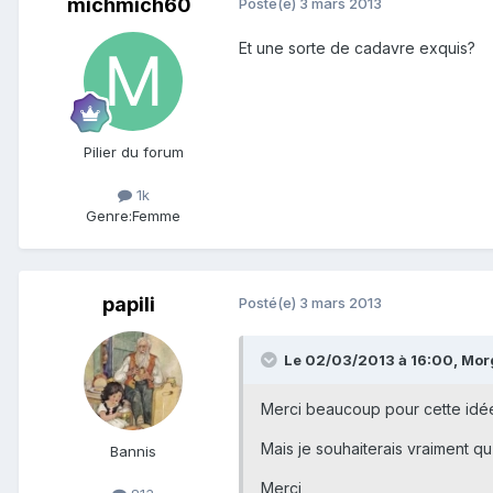
michmich60
Posté(e)
3 mars 2013
Et une sorte de cadavre exquis?
Pilier du forum
1k
Genre:
Femme
papili
Posté(e)
3 mars 2013
Le 02/03/2013 à 16:00, Mor
Merci beaucoup pour cette idé
Mais je souhaiterais vraiment qu
Bannis
Merci