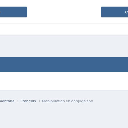
e
C
émentaire
Français
Manipulation en conjugaison