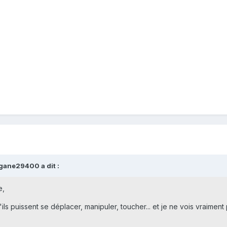
gane29400 a dit :
e,
'ils puissent se déplacer, manipuler, toucher... et je ne vois vraim