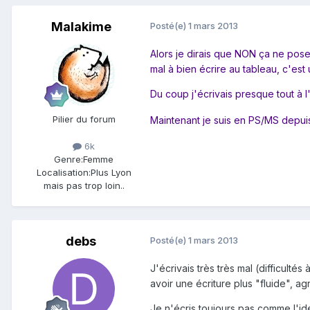
Malakime
Posté(e)
1 mars 2013
Alors je dirais que NON ça ne pose
mal à bien écrire au tableau, c'est 
Du coup j'écrivais presque tout à l
Pilier du forum
Maintenant je suis en PS/MS depui
6k
Genre:
Femme
Localisation:
Plus Lyon
mais pas trop loin..
debs
Posté(e)
1 mars 2013
J'écrivais très très mal (difficulté
avoir une écriture plus "fluide", ag
Je n'écris toujours pas comme l'idé