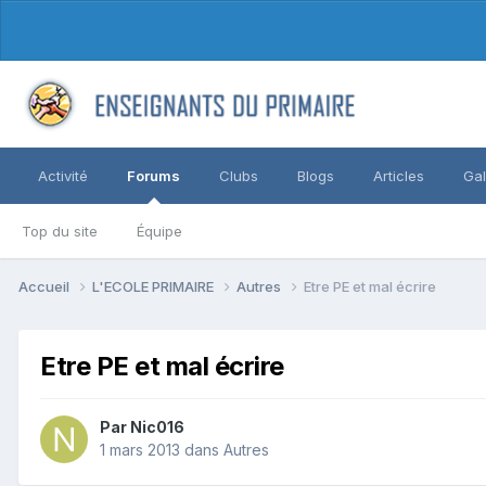
Activité
Forums
Clubs
Blogs
Articles
Gal
Top du site
Équipe
Accueil
L'ECOLE PRIMAIRE
Autres
Etre PE et mal écrire
Etre PE et mal écrire
Par Nic016
1 mars 2013
dans
Autres