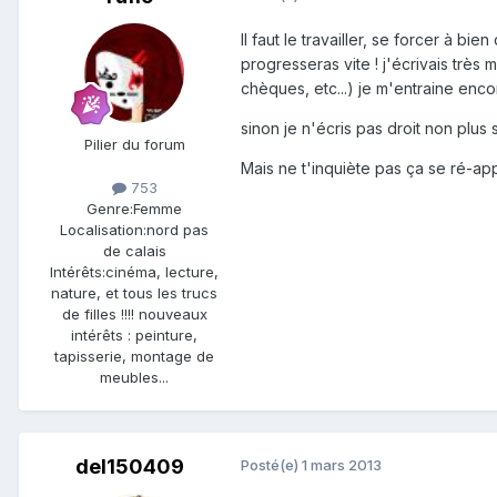
Il faut le travailler, se forcer à b
progresseras vite ! j'écrivais très
chèques, etc...) je m'entraine enco
sinon je n'écris pas droit non plus 
Pilier du forum
Mais ne t'inquiète pas ça se ré-ap
753
Genre:
Femme
Localisation:
nord pas
de calais
Intérêts:
cinéma, lecture,
nature, et tous les trucs
de filles !!!! nouveaux
intérêts : peinture,
tapisserie, montage de
meubles...
del150409
Posté(e)
1 mars 2013