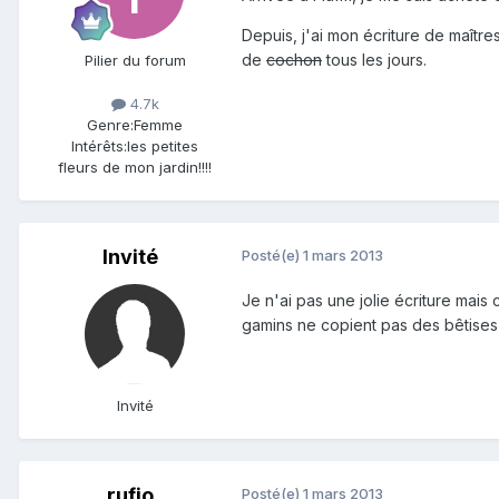
Depuis, j'ai mon écriture de maîtres
de
cochon
tous les jours.
Pilier du forum
4.7k
Genre:
Femme
Intérêts:
les petites
fleurs de mon jardin!!!!
Invité
Posté(e)
1 mars 2013
Je n'ai pas une jolie écriture mais
gamins ne copient pas des bêtises 
Invité
rufio
Posté(e)
1 mars 2013