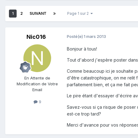
1
2
SUIVANT
Page 1 sur 2
Nic016
Posté(e)
1 mars 2013
Bonjour à tous!
Tout d'abord j'espère poster dans 
Comme beaucoup ici je souhaite pa
d'être catastrophique, on me relit f
En Attente de
Modification de Votre
parfaitement bien, et ça me fait p
Email
Le pire étant d'essayer d'écrire ave
9
Savez-vous si ça risque de poser u
est-ce trop tard?
Merci d'avance pour vos réponses