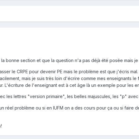
la bonne section et que la question n'a pas déjà été posée mais je n
sser le CRPE pour devenir PE mais le problème est que j'écris mal.
acilement, mais je suis très loin d'écrire comme mes enseignants le fa
eur. L'écriture de l'enseignant est à cet âge là un exemple pour les
c les lettres "version primaire", les belles majuscules, les "p" avec 
n réel problème ou si en IUFM on a des cours pour ça ou si faire d
!