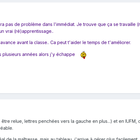
ra pas de problème dans l'immédiat. Je trouve que ça se travaille 
un vrai (ré)apprentissage..
'avance avant la classe.. Ca peut t'aider le temps de t'améliorer.
s plusieurs années alors j'y échappe
s à être relue, lettres penchées vers la gauche en plus...) et en IUFM
réable.
al de la maîtresse, mais au tableau, j'arrive à gérer plus facilement.