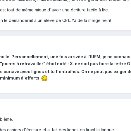
st tout de même mieux d'avoir une écriture facile à lire.
n le demanderait à un élève de CE1...Ya de la marge hein!
aille. Personnellement, une fois arrivée à l'IUFM, je ne connais
oints à retravailler" était noté : X. ne sait pas faire la lettre
 cursive avec lignes et tu t'entraînes. On ne peut pas exiger de
minimum d'efforts.
blème.
es cahiers d'écriture et ai fait des lignes en tirant la langue.