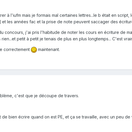
r à l'iufm mais je formais mal certaines lettres...le b était en script, 
( et les années fac et la prise de note peuvent saccager des écriture
u concours, j'ai pris l'habitude de noter les cours en écriture de maîtr
 rien...et petit à petit je tenais de plus en plus longtemps... C'est vr
te correctement
maintenant.
oblème, c'est que je découpe de travers.
rt de bien écrire quand on est PE, et ça se travaille, avec un peu d