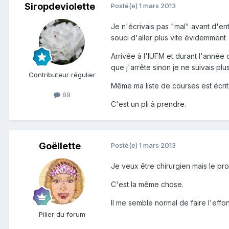
Siropdeviolette
Posté(e)
1 mars 2013
Je n'écrivais pas "mal" avant d'entre
souci d'aller plus vite évidemment 
Arrivée à l'IUFM et durant l'année d
que j'arrête sinon je ne suivais plus
Contributeur régulier
Même ma liste de courses est écri
89
C'est un pli à prendre.
Goëllette
Posté(e)
1 mars 2013
Je veux être chirurgien mais le pr
C'est la même chose.
Il me semble normal de faire l'effo
Pilier du forum