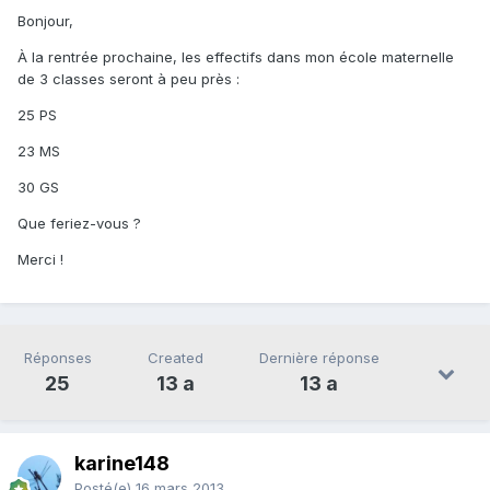
Bonjour,
À la rentrée prochaine, les effectifs dans mon école maternelle
de 3 classes seront à peu près :
25 PS
23 MS
30 GS
Que feriez-vous ?
Merci !
Réponses
Created
Dernière réponse
25
13 a
13 a
karine148
Posté(e)
16 mars 2013