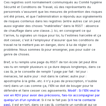
Ces registres sont normalement communiqués au Comité hygiène
Sécurité et Conditions de Travail, où des représentants du
personnels s'assurent que les mesures de prévention des risques
ont été prises, et que l'administration a répondu aux signalements
de risques contenus dans les registres (entre autres car on peut
aussi signaler des choses "matérielles" dans le RSST : absence
de chauffage dans une classe...). Ici, en consignant ce qui
t'arrive, tu signales un risque pour toi, tu t'estimes harcelée et ça
doit cesser, c'est à l'employeur d'assurer que tes conditions de
travail ne te mettent pas en danger, donc à lui de régler ce
problème. Nous sommes là pour enseigner, pas pour subir ce
genre de choses.
Bref, si tu remplis une page du RSST de ton école (et peut être
vas-tu en remplir plusieurs si ça dure depuis longtemps, dans ce
cas là, je te conseille de remplir 1 page par fait : tel jour :
menaces, tel autre jour : mot dans le cahier; autre jour :
apostrophe à la grille...etc. il n'y a pas de prescription, n'oublie
rien) dans un cas comme ça, l'IEN se doit de bouger pour te
défendre et faire cesser ces agissements.
Modif : Si l'IEN veut te
voir en RDV pour avoir des précisions, fais-toi accompagner par
quelqu'un d'un syndicat.
Si il ne le fait pas
(s'il ne te contacte
pas)
, il est en tort, dans ce cas là, contacte un syndicat qui se