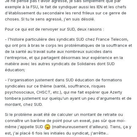
Je ne pense pas t'avoir agressé, je sais simplement que par
exemple à la FSU, le fait de syndiquer aussi les IEN et les chefs
d'établissement du secondaire les rend frileux sur ce genre de
choses. SI tu te sens agressé, j'en suis désolé.
Pour ce qui est de renvoyer sur SUD, deux raisons :
- l'histoire particulière des syndicats SUD chez France Telecom,
qui ont pris à bras le corps les problématiques de la souffrance et
de la santé au travail suite aux nombreux suicides dans
l'entreprise, et qui partagent désormais leur expérience en la
matière avec les autres syndicats de Solidaires dont SUD
éducation;
- l'organisation justement dans SUD éducation de formations
syndicales sur ce thème (santé, souffrance, risques
psychosociaux, CHSCT, etc.), qui me fait espérer que Azerty
tombera justement sur quelqu'un ayant un peu d'arguments et de
mordant, chez SUD.
Si le problème avait été de calculer un montant de retraite ou
connaître un barême de point pour un exeat, pas sûr que moi-
même j'appelle SUD
(malheureusement d'ailleurs). Tiens, ça y
est, j'ai placé 6 fois les initiales du syndicat, j'arrêtte...