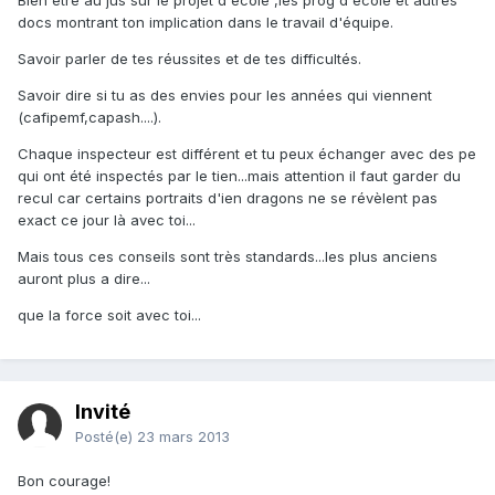
Bien être au jus sur le projet d'école ,les prog d'école et autres
docs montrant ton implication dans le travail d'équipe.
Savoir parler de tes réussites et de tes difficultés.
Savoir dire si tu as des envies pour les années qui viennent
(cafipemf,capash....).
Chaque inspecteur est différent et tu peux échanger avec des pe
qui ont été inspectés par le tien...mais attention il faut garder du
recul car certains portraits d'ien dragons ne se révèlent pas
exact ce jour là avec toi...
Mais tous ces conseils sont très standards...les plus anciens
auront plus a dire...
que la force soit avec toi...
Invité
Posté(e)
23 mars 2013
Bon courage!