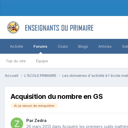
Activité
Forums
Clubs
Blogs
Articles
Gal
Top du site
Équipe
Accueil
L'ECOLE PRIMAIRE
Les domaines d'activité à l'école ma
Acquisition du nombre en GS
Ai-je raison de minquiéter
Par Zedra
26 mars 2013
dans
Acquérir les premiers outils mathé