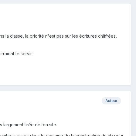
a classe, la priorité n'est pas sur les écritures chiffrées,
raient te servir.
Auteur
s largement tirée de ton site.
onnait pas assez dans le domaine de la construction du nb pour