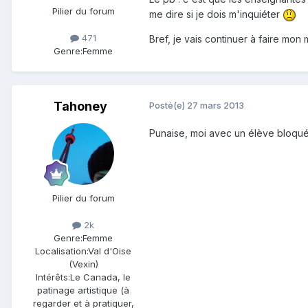
Pilier du forum
me dire si je dois m'inquiéter
471
Bref, je vais continuer à faire mo
Genre:
Femme
Tahoney
Posté(e)
27 mars 2013
Punaise, moi avec un élève bloqué 
Pilier du forum
2k
Genre:
Femme
Localisation:
Val d'Oise
(Vexin)
Intérêts:
Le Canada, le
patinage artistique (à
regarder et à pratiquer,