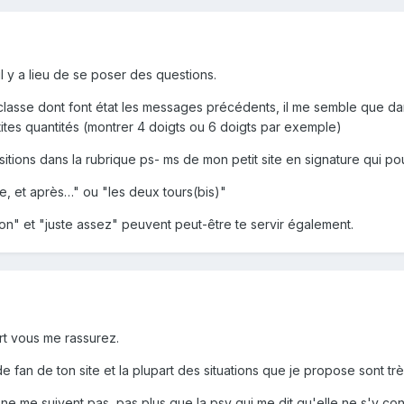
l y a lieu de se poser des questions.
classe dont font état les messages précédents, il me semble que dans l
ites quantités (montrer 4 doigts ou 6 doigts par exemple)
tions dans la rubrique ps- ms de mon petit site en signature qui pour
, et après…" ou "les deux tours(bis)"
on" et "juste assez" peuvent peut-être te servir également.
rt vous me rassurez.
 fan de ton site et la plupart des situations que je propose sont trè
 ne me suivent pas, pas plus que la psy qui me dit qu'elle ne s'y c