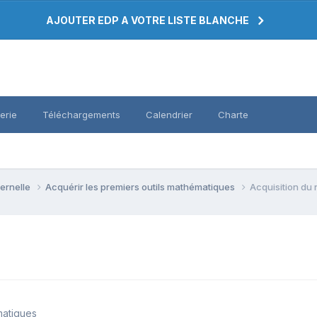
AJOUTER EDP A VOTRE LISTE BLANCHE
erie
Téléchargements
Calendrier
Charte
ternelle
Acquérir les premiers outils mathématiques
Acquisition du
matiques