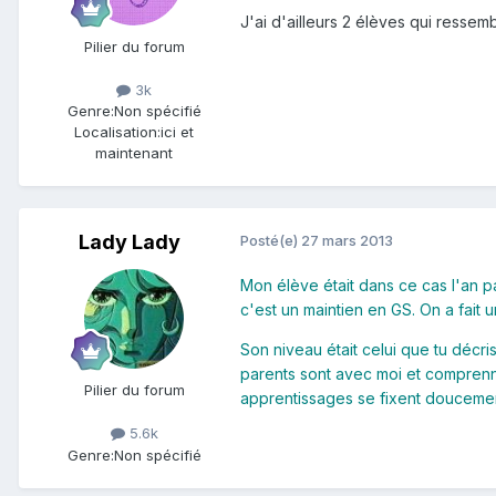
J'ai d'ailleurs 2 élèves qui ressem
Pilier du forum
3k
Genre:
Non spécifié
Localisation:
ici et
maintenant
Lady Lady
Posté(e)
27 mars 2013
Mon élève était dans ce cas l'an p
c'est un maintien en GS. On a fait
Son niveau était celui que tu décr
parents sont avec moi et comprennen
Pilier du forum
apprentissages se fixent doucemen
5.6k
Genre:
Non spécifié