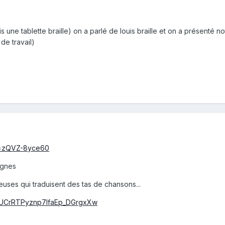
vais une tablette braille) on a parlé de louis braille et on a présent
 de travail)
v=zQVZ-8yce60
ignes
deuses qui traduisent des tas de chansons...
l/UCrRTPyznp7lfaEp_DGrgxXw