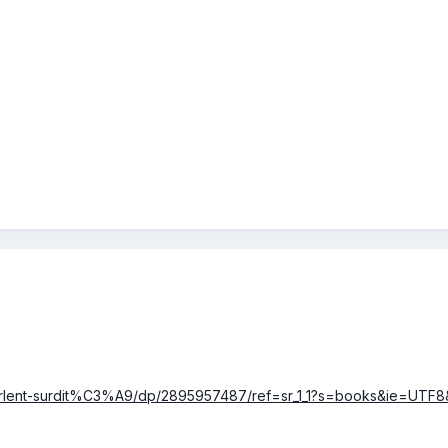
-parlent-surdit%C3%A9/dp/2895957487/ref=sr_1_1?s=books&ie=UT