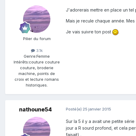
J'adorerais mettre en place un tel p
Mais je recule chaque année. Mes élè
Je vais suivre ton post
.
Pilier du forum
3.1k
Genre:
Femme
Intérêts:
couture couture
couture, broderie
machine, points de
croix et lecture romans
historiques.
nathoune54
Posté(e)
25 janvier 2015
Sur la 5 il y a avait une petite s
jour a R sourd profond, et cela per
faisait) .