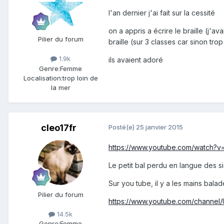
l'an dernier j'ai fait sur la cessité
on a appris a écrire le braille (j'a
Pilier du forum
braille (sur 3 classes car sinon trop
1.9k
ils avaient adoré
Genre:
Femme
Localisation:
trop loin de
la mer
cleo17fr
Posté(e)
25 janvier 2015
https://www.youtube.com/watch?
Le petit bal perdu en langue des s
Sur you tube, il y a les mains bala
Pilier du forum
https://www.youtube.com/channe
14.5k
Genre:
Femme