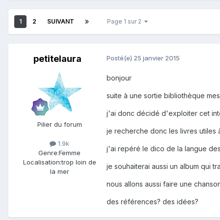
1
2
SUIVANT
Page 1 sur 2
petitelaura
Posté(e)
25 janvier 2015
bonjour
suite à une sortie bibliothèque me
j'ai donc décidé d'exploiter cet i
Pilier du forum
je recherche donc les livres utiles 
1.9k
j'ai repéré le dico de la langue des
Genre:
Femme
Localisation:
trop loin de
je souhaiterai aussi un album qui tr
la mer
nous allons aussi faire une chanson
des références? des idées?