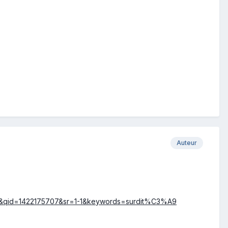
Auteur
F8&qid=1422175707&sr=1-1&keywords=surdit%C3%A9