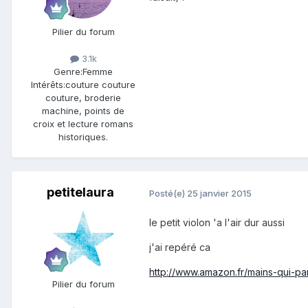
Pilier du forum
3.1k
Genre:
Femme
Intérêts:
couture couture
couture, broderie
machine, points de
croix et lecture romans
historiques.
petitelaura
Posté(e)
25 janvier 2015
le petit violon 'a l'air dur aussi
j'ai repéré ca
http://www.amazon.fr/mains-qui
Pilier du forum