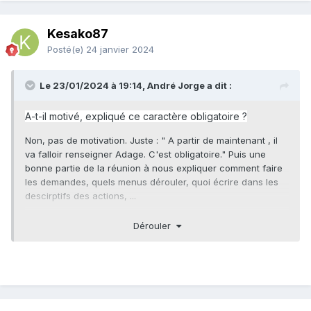
Kesako87
Posté(e)
24 janvier 2024
Le 23/01/2024 à 19:14, André Jorge a dit :
A-t-il motivé, expliqué ce caractère obligatoire ?
Non, pas de motivation. Juste : " A partir de maintenant , il
va falloir renseigner Adage. C'est obligatoire." Puis une
bonne partie de la réunion à nous expliquer comment faire
les demandes, quels menus dérouler, quoi écrire dans les
descirptifs des actions, ...
Depuis, j'ai cherché les articles de lois sur légifrance et je
Dérouler
n'ai rien trouvé sur une quelconque obligation. J'ai consulté
des sites syndicaux qui disent que ce n'est pas obligatoire,
mais l'info date de 2021 ou 2022.
Une chose que je trouve aussi très étrange, c'est d'avoir un
compte sur une application facultative, alors que je n'ai pas