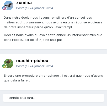
demandé d'y être inscrit. J'ai pourtant un compte en tant
zomina
que rédacteur de projet, avec un statut actif! Je me
Posté(e)
24 janvier 2024
demande qui m'a ouvert ce compte. Et je n'ai pas trouvé de
rubrique de clôture de compte sur le site adage.
Dans notre école nous l'avons rempli lors d'un conseil des
maitres et oh.. bizarrement nous avons eu une réponse élogieuse
Je pense que je vais appeler mon syndicat pour savoir ce
de notre inspecteur parce qu'on l'avait rempli.
qu'il en est, de vive voix.
Ceci dit nous avons pu avoir cette année un intervenant musique
En tout cas, merci de vos réponses.
dans l'école.. est ce lié ? je ne sais pas.
machin-pichou
Posté(e)
24 janvier 2024
Encore une procédure chronophage . Il est vrai que nous n'avons
que cela à faire...
1 année plus tard...