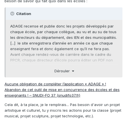
besoin de savoir qui fait quoi dans les écoles
:
Citation
ADAGE recense et publie donc les projets développés par
chaque école, par chaque collègue, au vu et au su de tous
les directeurs du département, des IEN et des municipalités.
[...] le site enregistrera d’année en année ce que chaque
enseignant fera et donc également ce qu’il ne fera pas.
Avant chaque rendez-vous de carrière dans le cadre du
PPCR, chaque directeur d’école pourra éditer un PDF non
modifiable, copie du CV d’ADAGE.
Dérouler
Aucune obligation de compléter l’application « ADAGE » !
Abandon de cet outil de mise en concurrence des écoles et des
enseignants ! – SNUDI-FO 37 (snudifo37.fr)
Cela dit, à ta place, je le remplirais... Pas besoin d'avoir un projet
artistique et culturel, tu y inscris les actions pour ta classe (projet
musical, projet sculpture, projet technologie, etc.).