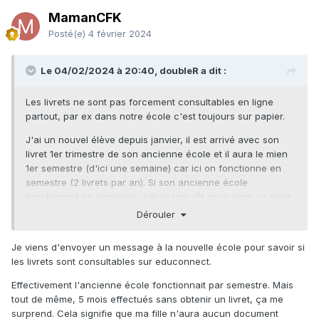
MamanCFK
Posté(e)
4 février 2024
Le 04/02/2024 à 20:40, doubleR a dit :
Les livrets ne sont pas forcement consultables en ligne
partout, par ex dans notre école c'est toujours sur papier.
J'ai un nouvel élève depuis janvier, il est arrivé avec son
livret 1er trimestre de son ancienne école et il aura le mien
1er semestre (d'ici une semaine) car ici on fonctionne en
semestre (2 livrets par an). Si son ancienne école
fonctionnait en semestre, c’était trop tôt pour avoir un livret
en décembre.
Dérouler
Je viens d'envoyer un message à la nouvelle école pour savoir si
les livrets sont consultables sur educonnect.
Effectivement l'ancienne école fonctionnait par semestre. Mais
tout de même, 5 mois effectués sans obtenir un livret, ça me
surprend. Cela signifie que ma fille n'aura aucun document