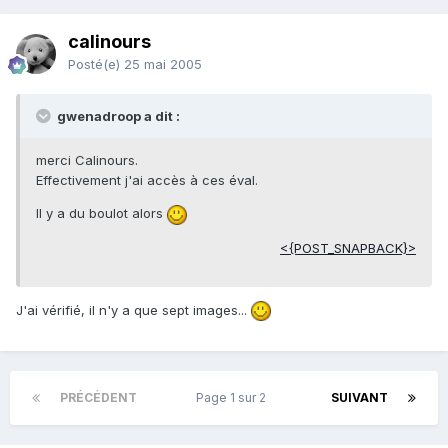
calinours
Posté(e)
25 mai 2005
gwenadroop a dit :
merci Calinours.
Effectivement j'ai accès à ces éval.
Il y a du boulot alors
<{POST_SNAPBACK}>
J'ai vérifié, il n'y a que sept images...
PRÉCÉDENT
Page 1 sur 2
SUIVANT