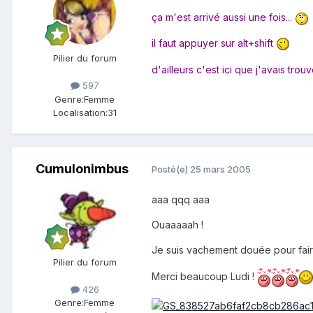
ça m'est arrivé aussi une fois...
il faut appuyer sur alt+shift
Pilier du forum
d'ailleurs c'est ici que j'avais trou
597
Genre:
Femme
Localisation:
31
Cumulonimbus
Posté(e)
25 mars 2005
aaa qqq aaa
Ouaaaaah !
Je suis vachement douée pour fair
Pilier du forum
Merci beaucoup Ludi !
426
Genre:
Femme