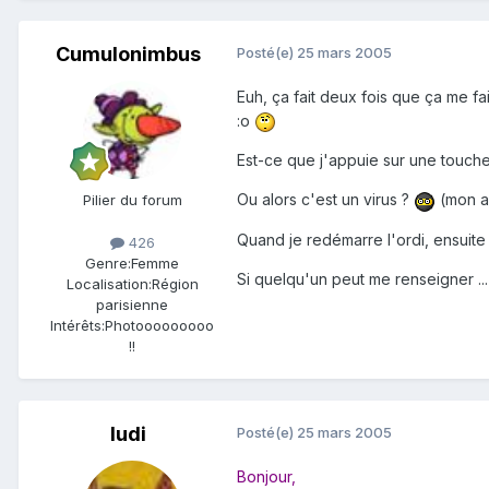
Cumulonimbus
Posté(e)
25 mars 2005
Euh, ça fait deux fois que ça me fai
:o
Est-ce que j'appuie sur une touche
Ou alors c'est un virus ?
(mon an
Pilier du forum
Quand je redémarre l'ordi, ensuite
426
Genre:
Femme
Si quelqu'un peut me renseigner ...
Localisation:
Région
parisienne
Intérêts:
Photooooooooo
!!
ludi
Posté(e)
25 mars 2005
Bonjour,