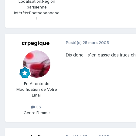
Localisation:
Région
parisienne
Intérêts:
Photooooooooo
!!
crpegique
Posté(e)
25 mars 2005
Dis donc il s'en passe des trucs c
En Attente de
Modification de Votre
Email
361
Genre:
Femme