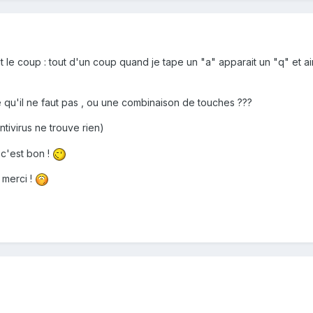
t le coup : tout d'un coup quand je tape un "a" apparait un "q" et ains
 qu'il ne faut pas , ou une combinaison de touches ???
tivirus ne trouve rien)
 c'est bon !
 merci !