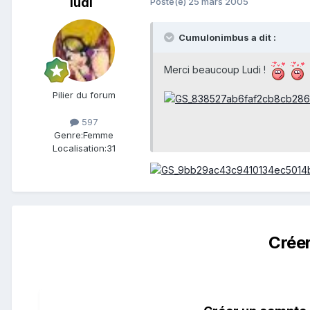
ludi
Posté(e)
25 mars 2005
Cumulonimbus a dit :
Merci beaucoup Ludi !
Pilier du forum
597
Genre:
Femme
Localisation:
31
Crée