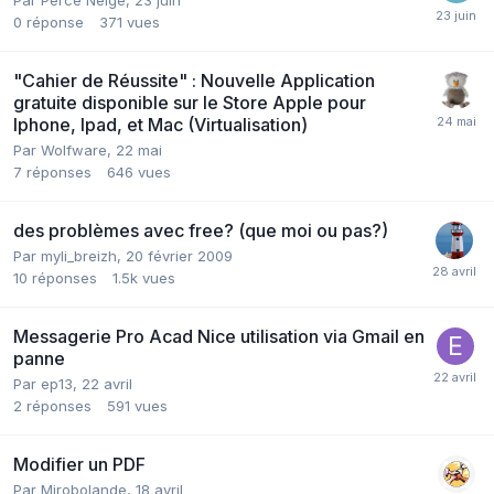
Par Perce Neige,
23 juin
0
réponse
371
vues
"Cahier de Réussite" : Nouvelle Application
gratuite disponible sur le Store Apple pour
Iphone, Ipad, et Mac (Virtualisation)
Par Wolfware,
22 mai
7
réponses
646
vues
des problèmes avec free? (que moi ou pas?)
Par myli_breizh,
20 février 2009
10
réponses
1.5k
vues
Messagerie Pro Acad Nice utilisation via Gmail en
panne
Par ep13,
22 avril
2
réponses
591
vues
Modifier un PDF
Par Mirobolande,
18 avril