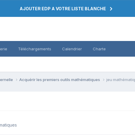
AJOUTER EDP A VOTRE LISTE BLANCHE
erie
Téléchargements
Calendrier
Charte
ternelle
Acquérir les premiers outils mathématiques
jeu mathémati
ématiques