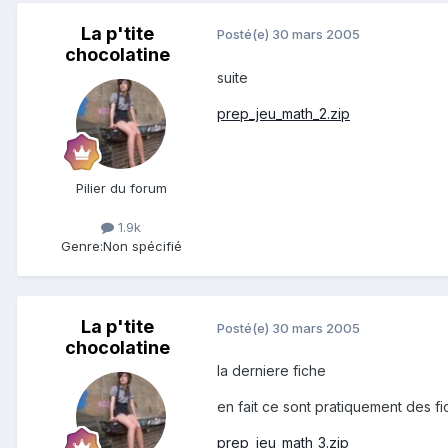
La p'tite
Posté(e)
30 mars 2005
chocolatine
suite
prep_jeu_math_2.zip
Pilier du forum
1.9k
Genre:
Non spécifié
La p'tite
Posté(e)
30 mars 2005
chocolatine
la derniere fiche
en fait ce sont pratiquement des fi
prep_jeu_math_3.zip