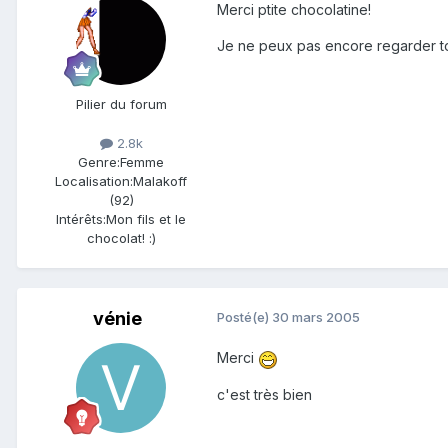
Merci ptite chocolatine!
Je ne peux pas encore regarder ton t
Pilier du forum
2.8k
Genre:
Femme
Localisation:
Malakoff
(92)
Intérêts:
Mon fils et le
chocolat! :)
vénie
Posté(e)
30 mars 2005
Merci
c'est très bien